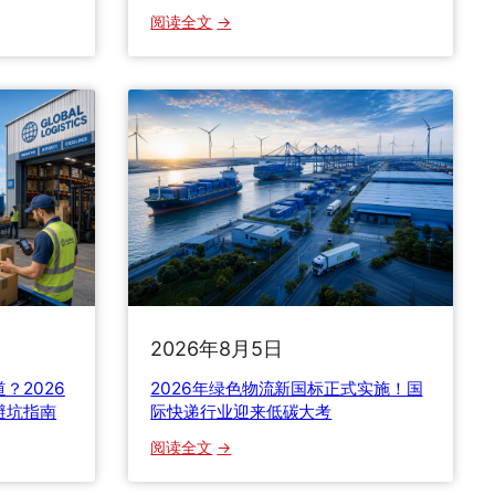
：
阅读全文
2
0
2
6
年
中
澳
海
运
全
攻
略
2026年8月5日
：
拼
？2026
2026年绿色物流新国标正式实施！国
箱
避坑指南
际快递行业迎来低碳大考
整
：
阅读全文
柜
2
怎