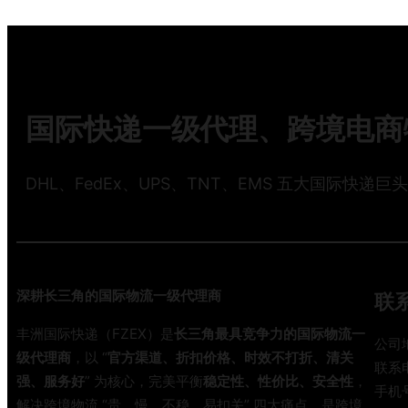
国际快递一级代理、跨境电商物
2
DHL、FedEx、UPS、TNT、EMS 五大国际快递巨
2
2
深耕长三角的国际物流一级代理商
联
丰洲国际快递（FZEX）是
长三角最具竞争力的国际物流一
公司
级代理商
，以 “
官方渠道、折扣价格、时效不打折、清关
联系电
强、服务好
” 为核心，完美平衡
稳定性、性价比、安全性
，
手机号
解决跨境物流 “贵、慢、不稳、易扣关” 四大痛点，是跨境