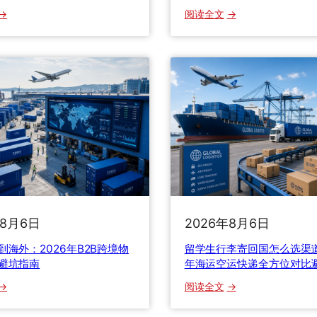
：
：
阅读全文
国
十
际
五
快
五
递
被
邮
海
政
关
业
扣
规
了
划
怎
落
么
地
办
年8月6日
2026年8月6日
：
？
绿
2
到海外：2026年B2B跨境物
留学生行李寄回国怎么选渠道
色
0
避坑指南
年海运空运快递全方位对比
物
2
：
：
阅读全文
流
6
工
留
与
最