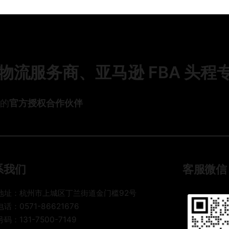
厂
学
数
新
出
生
智
清
货
行
化
关
到
李
技
关
海
寄
术
税
外
回
如
与
流服务商、亚马逊 FBA 头程
：
国
何
货
怎
重
损
0
么
塑
理
头的
官方授权合作伙伴
选
国
赔
6
渠
际
全
年
道
寄
解
B
？
递
答
2
格
B
0
系我们
客服微信
局
跨
2
境
6
地址：杭州市上城区丁兰街道金门槛92号
物
年
话：0571-86621676
流
海
码：131-7500-7149
全
运