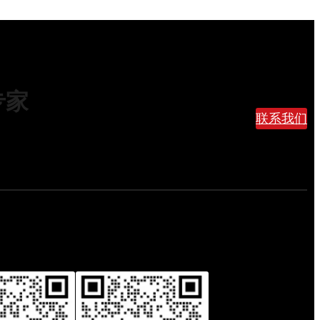
0
么
2
选
6
？
年
留
绿
学
色
生
专家
物
搬
流
联系我们
家
新
寄
国
行
标
李
正
避
式
坑
实
指
施
南
！
国
际
快
递