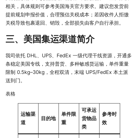
相关，具体规则可参考美国海关官方要求。建议您发货前
提前规划申报价值，合理预估关税成本；若因收件人拒缴
关税导致包裹退回、销毁，全部损失由客户自行承担。
三、美国集运渠道简介
我司依托 DHL、UPS、FedEx 一级代理干线资源，开通多
条稳定美国专线，支持普货、多种敏感货运输，单件重量
限制 0.5kg–30kg，全程双清，末端 UPS/FedEx 本土派
送到门。
表格
可承运
运输渠
单件限
参考时
目的地
货物品
道
重
效
类