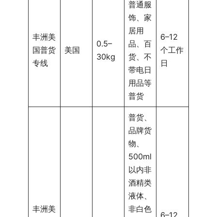
普通服
饰、家
居用
丰洲美
6–12
0.5–
品、百
国普货
美国
个工作
30kg
货、不
专线
日
带电日
用品等
普货
普货、
品牌货
物、
500ml
以内非
酒精类
液体、
丰洲美
非白色
6–12