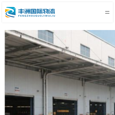
跳
至
内
容