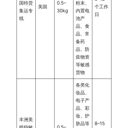
国特货
0.5–
粉末、
美国
个工作
集运专
30kg
内置电
日
线
池产
品、食
品、常
备药
品、防
疫物资
等敏感
货物
各类化
妆品、
电子产
品、彩
妆、护
丰洲美
肤品等
8–15
线特敏
0.5–