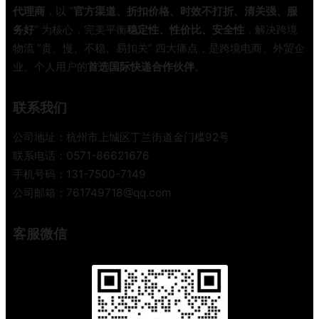
代理商
，以 “
官方渠道、折扣价格、时效不打折、清关强、服
务好
” 为核心，完美平衡
稳定性、性价比、安全性
，解决跨境
物流 “贵、慢、不稳、易扣关” 四大痛点，是跨境电商、外贸企
业、个人用户的
首选国际快递合作伙伴
。
联系我们
公司地址：杭州市上城区丁兰街道金门槛92号
联系电话：0571-86621676
手机号码：131-7500-7149
公司邮箱：761749718@qq.com
客服微信