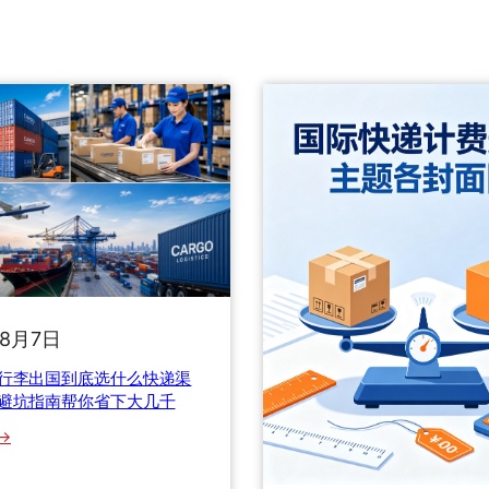
年8月7日
行李出国到底选什么快递渠
避坑指南帮你省下大几千
：
留
学