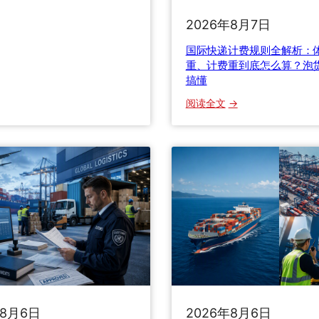
生
2026年8月7日
寄
行
国际快递计费规则全解析：
李
重、计费重到底怎么算？泡
搞懂
出
国
：
阅读全文
到
国
底
际
选
快
什
递
么
计
快
费
递
规
渠
则
道
全
？
解
这
析
份
：
避
年8月6日
2026年8月6日
体