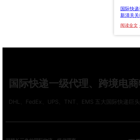
国际快递
新清关关
阅读全文
国际快递一级代理、跨境电商物
DHL、FedEx、UPS、TNT、EMS 五大国际快递巨
2
2