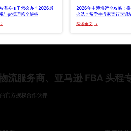
坑
积
被海关扣了怎么办？2026最
2026年中澳海运全攻略：
指
重
税与货损理赔全解答
么选？留学生搬家寄行李避
南
、
帮
：
：
阅读全文
实
你
国
2
重
省
际
0
、
下
快
2
计
大
递
6
费
几
被
年
重
千
海
中
到
关
澳
底
流服务商、亚马逊 FBA 头程
扣
海
怎
了
运
么
怎
全
算
头的
官方授权合作伙伴
么
攻
？
办
略
泡
？
：
货
拼
重
0
箱
货
整