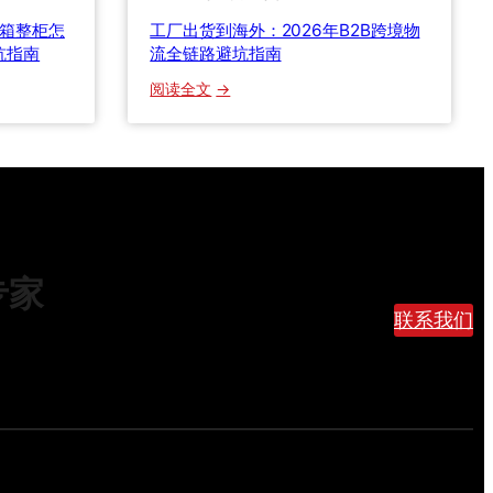
技
拼箱整柜怎
工厂出货到海外：2026年B2B跨境物
术
坑指南
流全链路避坑指南
如
何
：
阅读全文
重
工
塑
厂
国
出
际
货
寄
到
递
海
格
外
专家
局
：
2
联系我们
0
2
6
年
B
2
B