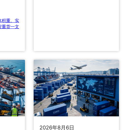
五
五
”
体积重、实
邮
货重货一文
政
业
规
划
落
地
：
绿
色
物
流
与
数
智
化
2026年8月6日