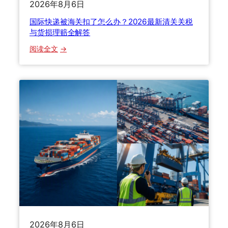
2026年8月6日
色
物
国际快递被海关扣了怎么办？2026最新清关关税
流
与货损理赔全解答
与
：
阅读全文
数
国
智
际
化
快
技
递
术
被
如
海
何
关
重
扣
塑
了
国
怎
际
么
寄
办
递
？
格
2
局
2026年8月6日
0