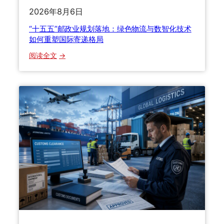
2026年8月6日
“十五五”邮政业规划落地：绿色物流与数智化技术
如何重塑国际寄递格局
：
阅读全文
“
十
五
五
”
邮
政
业
规
划
落
地
：
绿