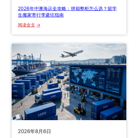
2
2026年中澳海运全攻略：拼箱整柜怎么选？留学
6
生搬家寄行李避坑指南
最
：
阅读全文
新
2
清
0
关
2
关
6
税
年
与
中
货
澳
损
海
理
运
赔
全
全
攻
解
略
答
：
拼
2026年8月6日
箱
整