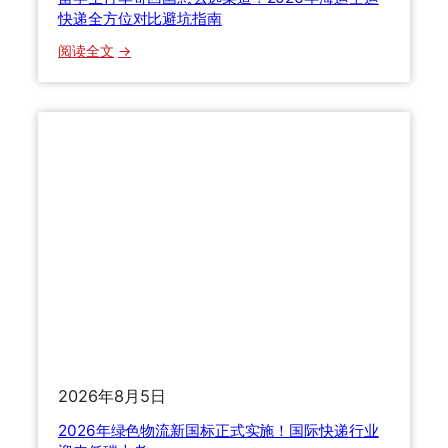
跨
快递全方位对比避坑指南
境
：
阅读全文
物
留
流
学
全
生
链
行
路
李
避
寄
坑
回
指
国
南
怎
么
选
渠
道
？
2026年8月5日
2
0
2026年绿色物流新国标正式实施！国际快递行业
2