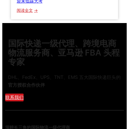
迎来低碳大考
6
：
阅读全文
年
2
海
0
运
2
空
6
运
国际快递一级代理、跨境电商
年
快
绿
物流服务商、亚马逊 FBA 头程
递
色
全
专家
物
方
流
位
新
DHL、FedEx、UPS、TNT、EMS 五大国际快递巨头的
对
国
比
官方授权合作伙伴
标
避
正
联系我们
坑
式
指
实
南
施
！
深耕长三角的国际物流一级代理商