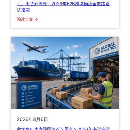
工厂出货到海外：2026年B2B跨境物流全链路避
柜
坑指南
怎
：
阅读全文
么
工
选
厂
？
出
留
货
学
到
生
海
搬
外
家
：
寄
2
行
0
李
2
避
6
坑
年
指
B
南
2026年8月6日
2
B
留学生行李寄回国怎么选渠道？2026年海运空运