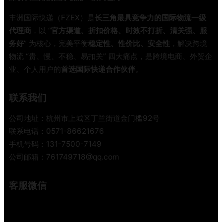
国
际
丰洲国际快递（FZEX）是
长三角最具竞争力的国际物流一级
快
代理商
，以 “
官方渠道、折扣价格、时效不打折、清关强、服
递
务好
” 为核心，完美平衡
稳定性、性价比、安全性
，解决跨境
行
物流 “贵、慢、不稳、易扣关” 四大痛点，是跨境电商、外贸企
业
业、个人用户的
首选国际快递合作伙伴
。
迎
来
低
联系我们
碳
大
公司地址：杭州市上城区丁兰街道金门槛92号
考
联系电话：0571-86621676
手机号码：131-7500-7149
公司邮箱：761749718@qq.com
客服微信