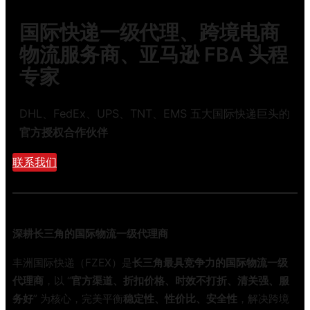
境
寄
物
国际快递一级代理、跨境电商
行
流
李
物流服务商、亚马逊 FBA 头程
整
出
柜
专家
国
拼
到
箱
底
DHL、FedEx、UPS、TNT、EMS 五大国际快递巨头的
与
选
报
官方授权合作伙伴
什
关
么
联系我们
模
快
式
递
全
渠
攻
道
略
深耕长三角的国际物流一级代理商
？
这
丰洲国际快递（FZEX）是
长三角最具竞争力的国际物流一级
份
代理商
，以 “
官方渠道、折扣价格、时效不打折、清关强、服
避
务好
” 为核心，完美平衡
稳定性、性价比、安全性
，解决跨境
坑