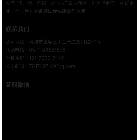
物流 “贵、慢、不稳、易扣关” 四大痛点，是跨境电商、外贸企
指
业、个人用户的
首选国际快递合作伙伴
。
南
帮
你
联系我们
省
下
公司地址：杭州市上城区丁兰街道金门槛92号
大
联系电话：0571-86621676
几
手机号码：131-7500-7149
千
公司邮箱：761749718@qq.com
客服微信