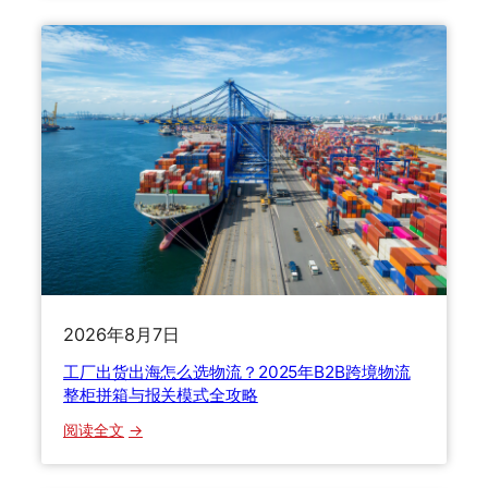
与
际
时
快
效
递
真
6
相
大
隐
形
收
费
坑
，
老
货
2026年8月7日
代
自
工厂出货出海怎么选物流？2025年B2B跨境物流
揭
整柜拼箱与报关模式全攻略
行
：
阅读全文
业
工
内
厂
幕