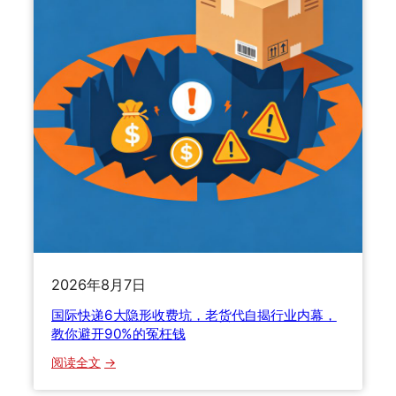
怎
四
么
大
选
渠
？
道
运
怎
价
么
暴
选
涨
最
1
省
1
钱
7
？
%
老
背
货
后
代
2026年8月7日
的
手
国际快递6大隐形收费坑，老货代自揭行业内幕，
避
把
教你避开90%的冤枉钱
坑
手
攻
教
：
阅读全文
略
你
国