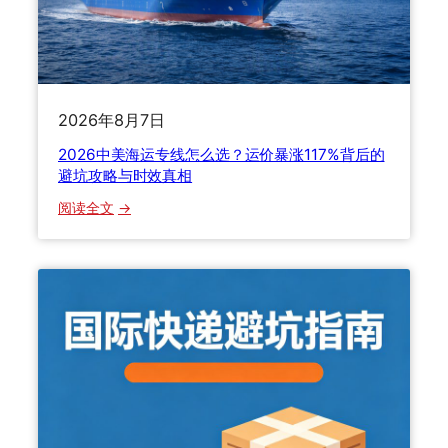
s
F
e
d
E
2026年8月7日
x
v
2026中美海运专线怎么选？运价暴涨117%背后的
s
避坑攻略与时效真相
E
：
阅读全文
M
2
S
0
，
2
2
6
0
中
2
美
6
海
国
运
际
专
快
线
递