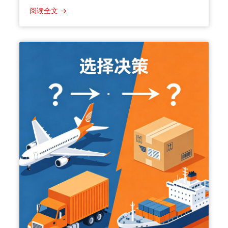
：
阅读全文
2
0
2
6
国
际
包
裹
被
海
关
扣
了
怎
么
办
？
清