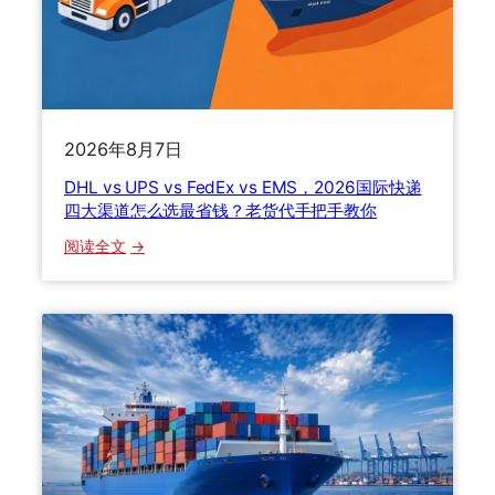
关
流
程
、
关
税
2026年8月7日
计
DHL vs UPS vs FedEx vs EMS，2026国际快递
算
四大渠道怎么选最省钱？老货代手把手教你
与
货
：
阅读全文
损
D
理
H
赔
L
一
v
次
s
讲
U
透
P
S
v