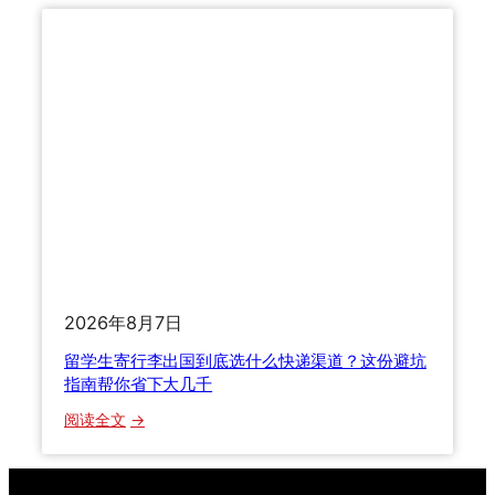
出
，
货
教
出
你
海
避
怎
开
么
9
选
0
物
%
流
的
？
冤
2
枉
0
钱
2026年8月7日
2
5
留学生寄行李出国到底选什么快递渠道？这份避坑
年
指南帮你省下大几千
B
：
阅读全文
2
留
B
学
跨
生