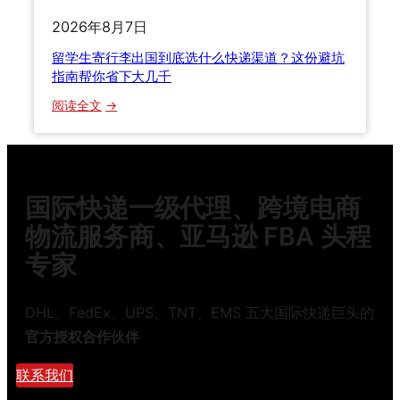
0
钱
2026年8月7日
2
5
留学生寄行李出国到底选什么快递渠道？这份避坑
年
指南帮你省下大几千
B
：
阅读全文
2
留
B
学
跨
生
境
寄
物
国际快递一级代理、跨境电商
行
流
李
物流服务商、亚马逊 FBA 头程
整
出
柜
专家
国
拼
到
箱
底
DHL、FedEx、UPS、TNT、EMS 五大国际快递巨头的
与
选
报
官方授权合作伙伴
什
关
么
联系我们
模
快
式