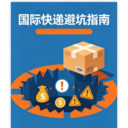
2
2
6
0
中
2
美
6
海
国
运
际
专
快
线
递
怎
四
么
大
选
渠
？
道
运
怎
价
么
暴
选
涨
最
1
省
1
钱
7
？