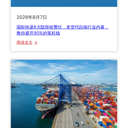
%
老
背
货
后
代
2026年8月7日
的
手
国际快递6大隐形收费坑，老货代自揭行业内幕，
避
把
教你避开90%的冤枉钱
坑
手
攻
教
：
阅读全文
略
你
国
与
际
时
快
效
递
真
6
相
大
隐
形
收
费
坑
，
老