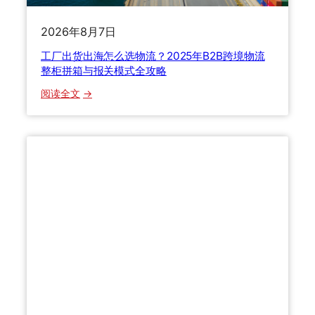
货
2026年8月7日
代
自
工厂出货出海怎么选物流？2025年B2B跨境物流
揭
整柜拼箱与报关模式全攻略
行
：
阅读全文
业
工
内
厂
幕
出
，
货
教
出
你
海
避
怎
开
么
9
选
0
物
%
流
的
？
冤
2
枉