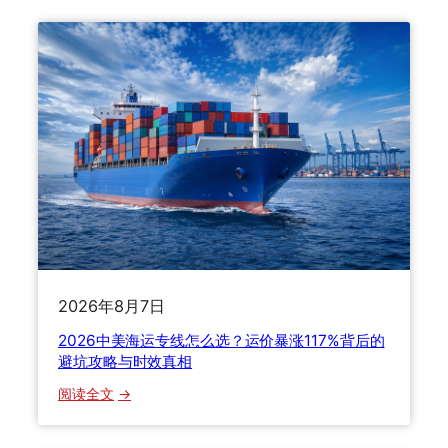
H
赔
L
一
v
次
s
讲
U
透
P
S
v
s
F
e
d
E
2026年8月7日
x
v
2026中美海运专线怎么选？运价暴涨117%背后的
s
避坑攻略与时效真相
E
：
阅读全文
M
2
S
0
，