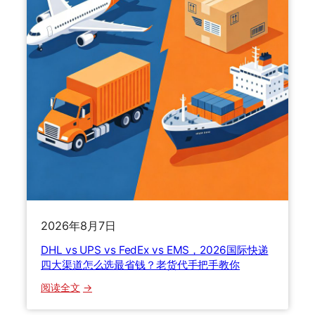
关
扣
了
怎
么
办
？
清
关
流
程
、
关
税
2026年8月7日
计
DHL vs UPS vs FedEx vs EMS，2026国际快递
算
四大渠道怎么选最省钱？老货代手把手教你
与
货
：
阅读全文
损
D
理