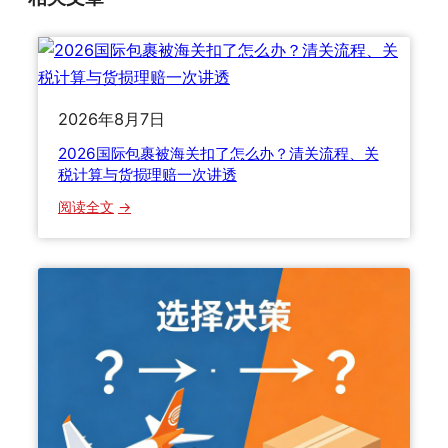
2026年8月7日
2026国际包裹被海关扣了怎么办？清关流程、关
税计算与货损理赔一次讲透
：
阅读全文
2
0
2
6
国
际
包
裹
被
海