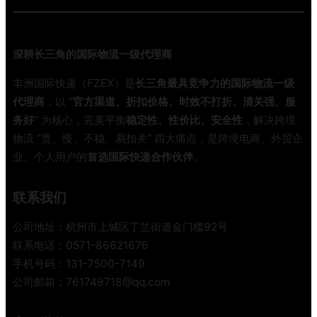
递
全
渠
攻
道
略
深耕长三角的国际物流一级代理商
？
这
丰洲国际快递（FZEX）是
长三角最具竞争力的国际物流一级
份
代理商
，以 “
官方渠道、折扣价格、时效不打折、清关强、服
避
务好
” 为核心，完美平衡
稳定性、性价比、安全性
，解决跨境
坑
物流 “贵、慢、不稳、易扣关” 四大痛点，是跨境电商、外贸企
指
业、个人用户的
首选国际快递合作伙伴
。
南
帮
你
联系我们
省
下
公司地址：杭州市上城区丁兰街道金门槛92号
大
联系电话：0571-86621676
几
手机号码：131-7500-7149
千
公司邮箱：761749718@qq.com