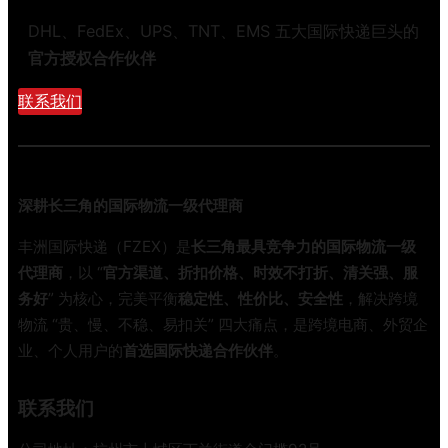
流
位
新
DHL、FedEx、UPS、TNT、EMS 五大国际快递巨头的
对
国
比
官方授权合作伙伴
标
避
正
联系我们
坑
式
指
实
南
施
！
深耕长三角的国际物流一级代理商
国
际
丰洲国际快递（FZEX）是
长三角最具竞争力的国际物流一级
快
代理商
，以 “
官方渠道、折扣价格、时效不打折、清关强、服
递
务好
” 为核心，完美平衡
稳定性、性价比、安全性
，解决跨境
行
物流 “贵、慢、不稳、易扣关” 四大痛点，是跨境电商、外贸企
业
业、个人用户的
首选国际快递合作伙伴
。
迎
来
低
联系我们
碳
大