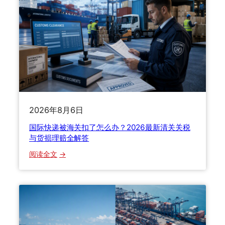
邮
政
业
规
划
落
地
：
绿
2026年8月6日
色
物
国际快递被海关扣了怎么办？2026最新清关关税
流
与货损理赔全解答
与
：
阅读全文
数
国
智
际
化
快
技
递
术
被
如
海
何