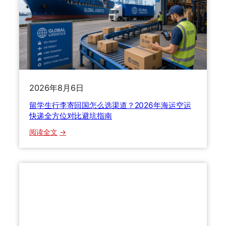
：
寄
2
行
0
李
2
避
6
坑
年
指
B
南
2026年8月6日
2
B
留学生行李寄回国怎么选渠道？2026年海运空运
跨
快递全方位对比避坑指南
境
：
阅读全文
物
留
流
学
全
生
链
行
路
李
避
寄
坑
回
指
国