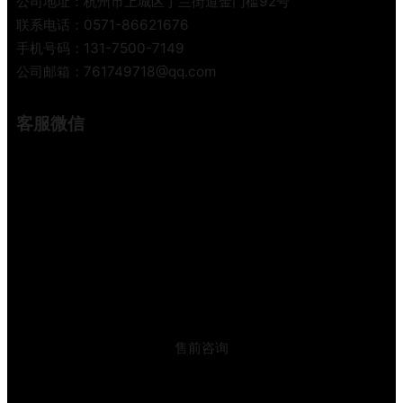
公司地址：杭州市上城区丁兰街道金门槛92号
考
联系电话：0571-86621676
手机号码：131-7500-7149
公司邮箱：761749718@qq.com
客服微信
售前咨询