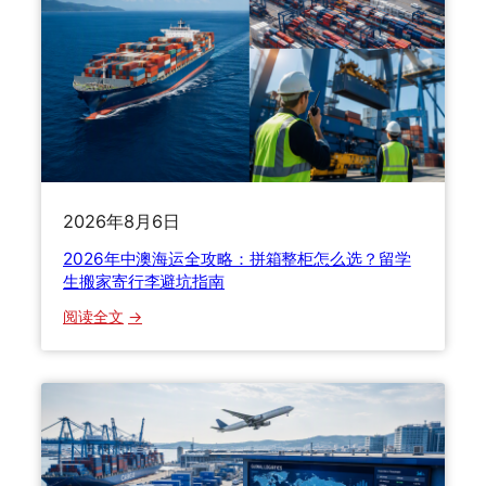
关
重
扣
塑
了
国
怎
际
么
寄
办
递
？
格
2
局
2026年8月6日
0
2
2026年中澳海运全攻略：拼箱整柜怎么选？留学
6
生搬家寄行李避坑指南
最
：
阅读全文
新
2
清
0
关
2
关
6
税
年
与
中
货