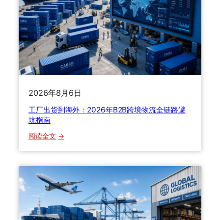
澳
损
海
理
运
赔
全
全
攻
解
略
答
：
拼
2026年8月6日
箱
整
工厂出货到海外：2026年B2B跨境物流全链路避
柜
坑指南
怎
：
阅读全文
么
工
选
厂
？
出
留
货
学
到
生
海
搬
外
家