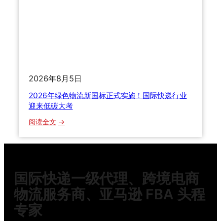
南
怎
么
选
渠
道
？
2026年8月5日
2
0
2026年绿色物流新国标正式实施！国际快递行业
2
迎来低碳大考
6
：
阅读全文
年
2
海
0
运
2
空
6
运
国际快递一级代理、跨境电商
年
快
绿
物流服务商、亚马逊 FBA 头程
递
色
全
专家
物
方