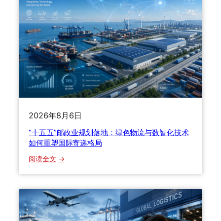
2026年8月6日
“十五五”邮政业规划落地：绿色物流与数智化技术
如何重塑国际寄递格局
：
阅读全文
“
十
五
五
”