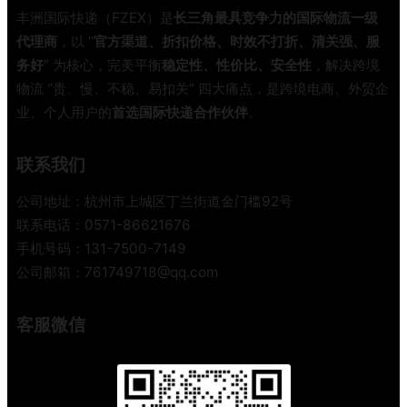
业
丰洲国际快递（FZEX）是
长三角最具竞争力的国际物流一级
内
代理商
，以 “
官方渠道、折扣价格、时效不打折、清关强、服
幕
务好
” 为核心，完美平衡
稳定性、性价比、安全性
，解决跨境
，
物流 “贵、慢、不稳、易扣关” 四大痛点，是跨境电商、外贸企
教
业、个人用户的
首选国际快递合作伙伴
。
你
避
开
联系我们
9
0
公司地址：杭州市上城区丁兰街道金门槛92号
%
联系电话：0571-86621676
的
手机号码：131-7500-7149
冤
公司邮箱：761749718@qq.com
枉
钱
客服微信