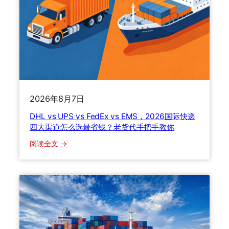
型
？
、
清
计
关
费
流
、
程
适
、
用
关
场
税
2026年8月7日
景
计
DHL vs UPS vs FedEx vs EMS，2026国际快递
一
算
四大渠道怎么选最省钱？老货代手把手教你
文
与
讲
货
：
阅读全文
透
损
D
理
H
赔
L
一
v
次
s
讲
U
透
P