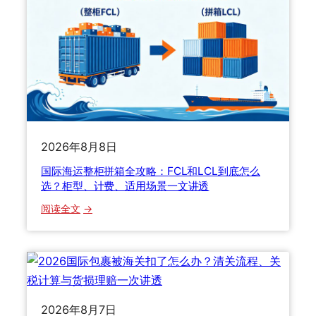
李
寄
递
避
坑
指
南
：
寄
2026年8月8日
个
国际海运整柜拼箱全攻略：FCL和LCL到底怎么
包
选？柜型、计费、适用场景一文讲透
裹
到
：
阅读全文
底
国
要
际
踩
海
多
运
少
整
坑
柜
2026年8月7日