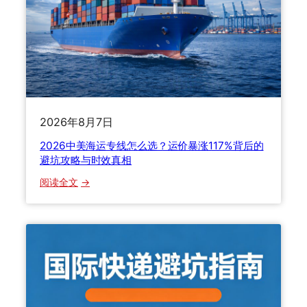
S
v
s
F
e
d
E
2026年8月7日
x
v
2026中美海运专线怎么选？运价暴涨117%背后的
s
避坑攻略与时效真相
E
：
阅读全文
M
2
S
0
，
2
2
6
0
中
2
美
6
海
国