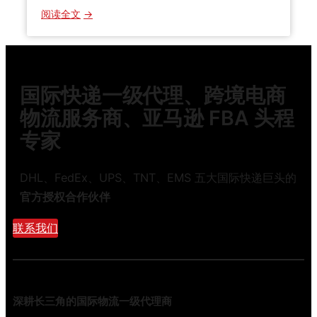
攻
教
：
阅读全文
略
你
国
与
际
时
快
效
递
国际快递一级代理、跨境电商
真
6
相
大
物流服务商、亚马逊 FBA 头程
隐
专家
形
收
费
DHL、FedEx、UPS、TNT、EMS 五大国际快递巨头的
坑
官方授权合作伙伴
，
老
联系我们
货
代
自
揭
深耕长三角的国际物流一级代理商
行