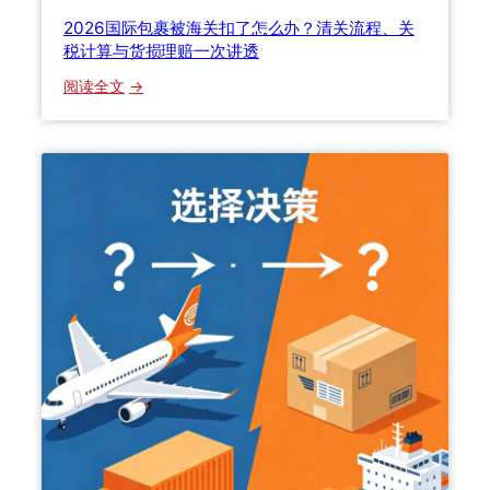
才
拼
2026国际包裹被海关扣了怎么办？清关流程、关
能
箱
税计算与货损理赔一次讲透
学
全
明
攻
：
阅读全文
白
略
2
？
：
0
F
2
C
6
L
国
和
际
L
包
C
裹
L
被
到
海
底
关
怎
扣
么
了
选
怎
？
么
柜
办