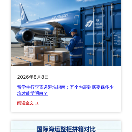
2026年8月8日
留学生行李寄递避坑指南：寄个包裹到底要踩多少
坑才能学明白？
：
阅读全文
留
学
生
行