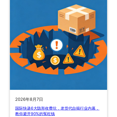
运
际
专
快
线
递
怎
四
么
大
选
渠
？
道
运
怎
价
么
暴
选
涨
最
1
省
1
钱
7
？
%
老
背
货
后
代
2026年8月7日
的
手
国际快递6大隐形收费坑，老货代自揭行业内幕，
避
把
教你避开90%的冤枉钱
坑
手