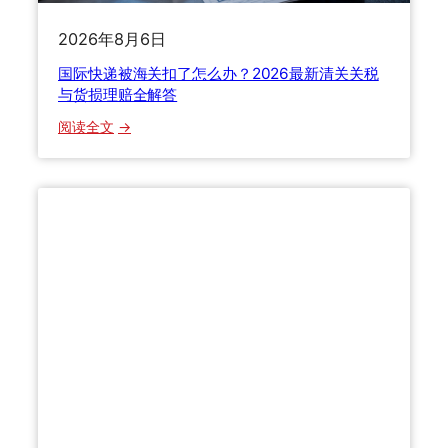
绿
一
2026年8月6日
色
文
物
搞
国际快递被海关扣了怎么办？2026最新清关关税
流
懂
与货损理赔全解答
与
：
阅读全文
数
国
智
际
化
快
技
递
术
被
如
海
何
关
重
扣
塑
了
国
怎
际
么
寄
办
递
？
格
2