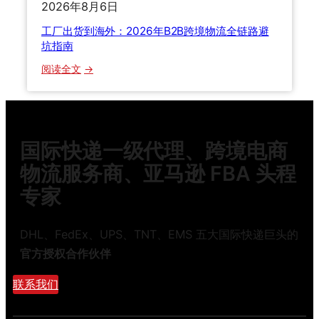
2026年8月6日
箱
整
工厂出货到海外：2026年B2B跨境物流全链路避
柜
坑指南
怎
：
阅读全文
么
工
选
厂
？
出
留
货
学
国际快递一级代理、跨境电商
到
生
海
物流服务商、亚马逊 FBA 头程
搬
外
家
专家
：
寄
2
行
0
DHL、FedEx、UPS、TNT、EMS 五大国际快递巨头的
李
2
避
官方授权合作伙伴
6
坑
年
联系我们
指
B
南
2