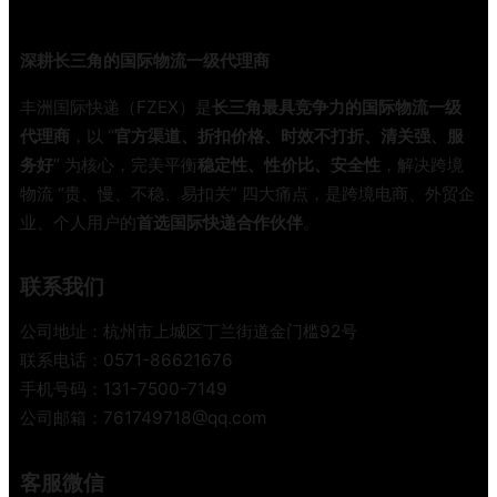
B
跨
深耕长三角的国际物流一级代理商
境
物
丰洲国际快递（FZEX）是
长三角最具竞争力的国际物流一级
流
代理商
，以 “
官方渠道、折扣价格、时效不打折、清关强、服
全
务好
” 为核心，完美平衡
稳定性、性价比、安全性
，解决跨境
链
物流 “贵、慢、不稳、易扣关” 四大痛点，是跨境电商、外贸企
路
业、个人用户的
首选国际快递合作伙伴
。
避
坑
指
联系我们
南
公司地址：杭州市上城区丁兰街道金门槛92号
联系电话：0571-86621676
手机号码：131-7500-7149
公司邮箱：761749718@qq.com
客服微信