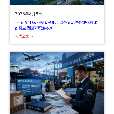
体
积
2026年8月6日
重
、
“十五五”邮政业规划落地：绿色物流与数智化技术
实
如何重塑国际寄递格局
重
：
阅读全文
、
“
计
十
费
五
重
五
到
”
底
邮
怎
政
么
业
算
规
？
划
泡
落
货
地
重
：
货