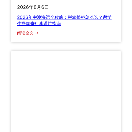
局
2026年8月6日
0
2
2026年中澳海运全攻略：拼箱整柜怎么选？留学
6
生搬家寄行李避坑指南
最
：
阅读全文
新
2
清
0
关
2
关
6
税
年
与
中
货
澳
损
海
理
运
赔
全
全
攻
解
略
答
：
拼