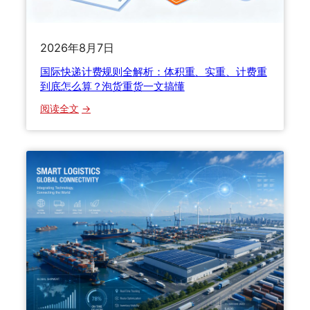
坑
指
南
2026年8月7日
帮
国际快递计费规则全解析：体积重、实重、计费重
你
到底怎么算？泡货重货一文搞懂
省
下
：
阅读全文
大
国
几
际
千
快
递
计
费
规
则
全
解
析
：