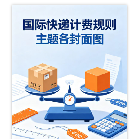
生
寄
行
李
出
国
到
底
选
什
么
快
递
渠
道
？
这
份
避