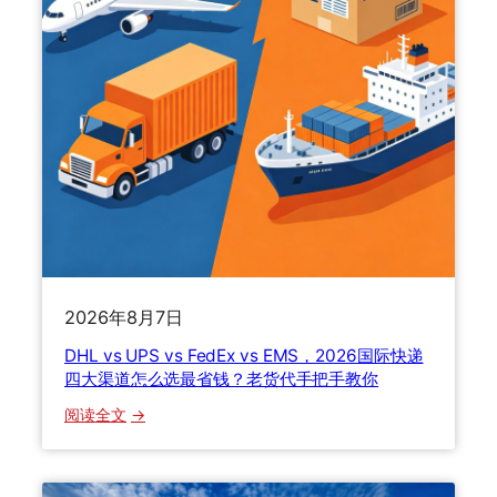
了
怎
么
办
？
清
关
流
程
、
关
税
2026年8月7日
计
DHL vs UPS vs FedEx vs EMS，2026国际快递
算
四大渠道怎么选最省钱？老货代手把手教你
与
货
：
阅读全文
损
D
理
H
赔
L