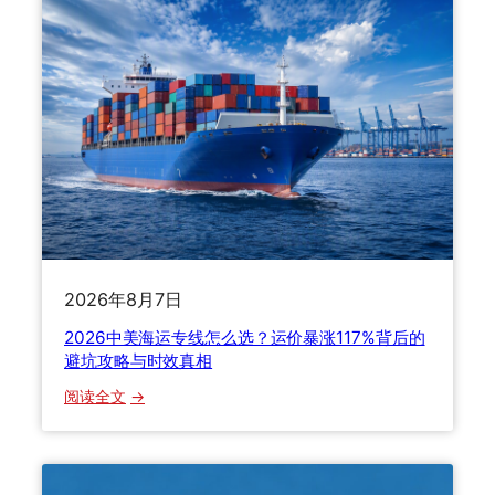
一
v
次
s
讲
U
透
P
S
v
s
F
e
d
E
2026年8月7日
x
v
2026中美海运专线怎么选？运价暴涨117%背后的
s
避坑攻略与时效真相
E
：
阅读全文
M
2
S
0
，
2
2