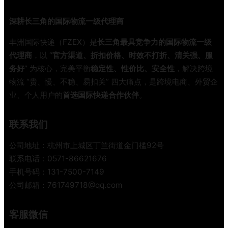
渠
攻
道
略
深耕长三角的国际物流一级代理商
？
这
丰洲国际快递（FZEX）是
长三角最具竞争力的国际物流一级
份
代理商
，以 “
官方渠道、折扣价格、时效不打折、清关强、服
避
务好
” 为核心，完美平衡
稳定性、性价比、安全性
，解决跨境
坑
物流 “贵、慢、不稳、易扣关” 四大痛点，是跨境电商、外贸企
指
业、个人用户的
首选国际快递合作伙伴
。
南
帮
你
联系我们
省
下
公司地址：杭州市上城区丁兰街道金门槛92号
大
联系电话：0571-86621676
几
手机号码：131-7500-7149
千
公司邮箱：761749718@qq.com
客服微信