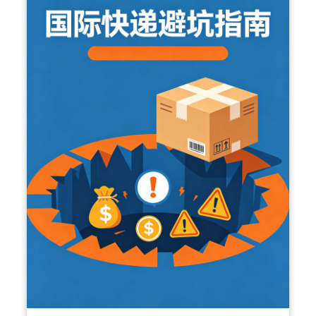
6
0
中
2
美
6
海
国
运
际
专
快
线
递
怎
四
么
大
选
渠
？
道
运
怎
价
么
暴
选
涨
最
1
省
1
钱
7
？
%
老
背
货