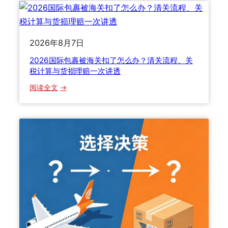
2026年8月7日
2026国际包裹被海关扣了怎么办？清关流程、关
税计算与货损理赔一次讲透
：
阅读全文
2
0
2
6
国
际
包
裹
被
海
关
扣