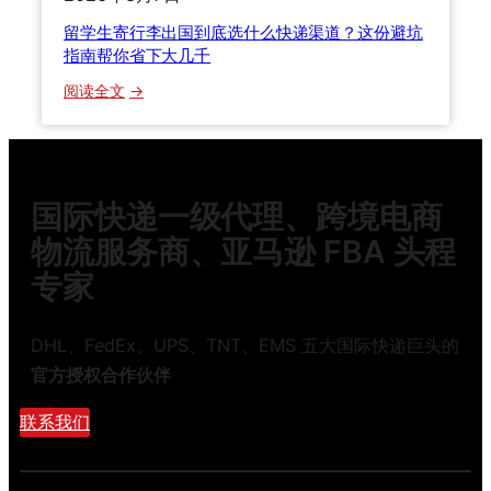
5
留学生寄行李出国到底选什么快递渠道？这份避坑
年
指南帮你省下大几千
B
：
阅读全文
2
留
B
学
跨
生
境
寄
物
国际快递一级代理、跨境电商
行
流
李
物流服务商、亚马逊 FBA 头程
整
出
柜
专家
国
拼
到
箱
底
DHL、FedEx、UPS、TNT、EMS 五大国际快递巨头的
与
选
报
官方授权合作伙伴
什
关
么
联系我们
模
快
式
递
全