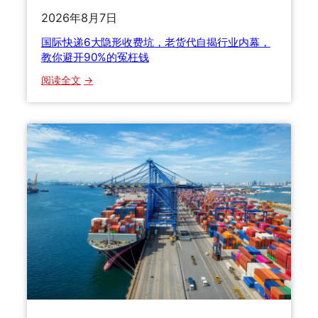
后
代
2026年8月7日
的
手
国际快递6大隐形收费坑，老货代自揭行业内幕，
避
把
教你避开90%的冤枉钱
坑
手
攻
教
：
阅读全文
略
你
国
与
际
时
快
效
递
真
6
相
大
隐
形
收
费
坑
，
老
货