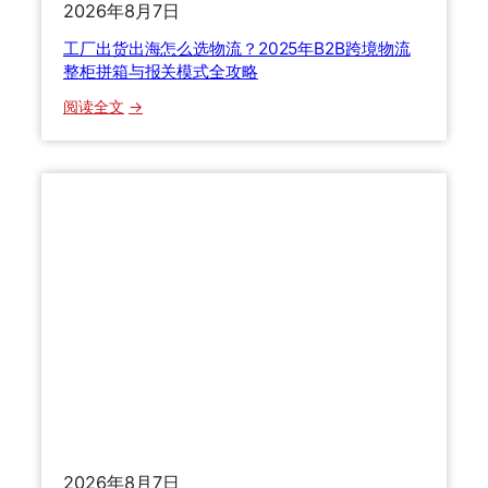
2026年8月7日
代
自
工厂出货出海怎么选物流？2025年B2B跨境物流
揭
整柜拼箱与报关模式全攻略
行
：
阅读全文
业
工
内
厂
幕
出
，
货
教
出
你
海
避
怎
开
么
9
选
0
物
%
流
的
？
冤
2
枉
0
钱
2026年8月7日
2