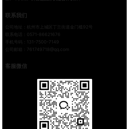
对
了
联系我们
，
时
公司地址：杭州市上城区丁兰街道金门槛92号
效
联系电话：0571-86621676
成
手机号码：131-7500-7149
本
公司邮箱：761749718@qq.com
全
搞
定
客服微信