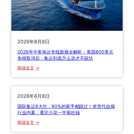
全
s
流
快
程
递
详
怎
解
么
2026年8月8日
选
？
2026年中美海运专线新规全解析：美国800美元
三
免税取消后，集运到底怎么选才不踩坑
种
：
阅读全文
运
2
输
0
方
2
式
6
2026年8月8日
全
年
方
国际集运8大坑，90%的新手都踩过！老货代自揭
中
位
行业内幕，看完少花一半冤枉钱
美
对
：
阅读全文
海
比
国
运
，