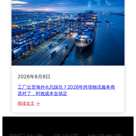
自
，
8
揭
集
大
行
运
坑
业
到
，
内
底
9
幕
怎
0
，
么
%
看
选
的
完
才
新
少
不
手
花
踩
2026年8月8日
都
一
坑
踩
工厂出货海外仓总踩坑？2026年跨境物流服务商
半
过
选对了，时效成本全搞定
冤
！
：
枉
阅读全文
老
工
钱
货
厂
代
出
自
货
揭