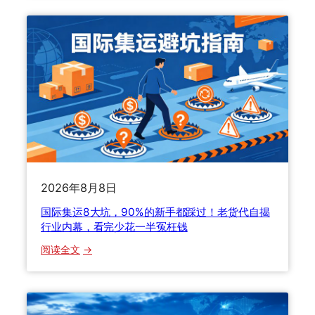
际
专
老
集
线
货
运
新
代
8
规
手
大
全
把
坑
解
手
，
析
教
9
：
你
0
美
选
%
国
最
的
8
省
新
0
钱
2026年8月8日
手
0
的
国际集运8大坑，90%的新手都踩过！老货代自揭
都
美
行业内幕，看完少花一半冤枉钱
踩
元
过
免
：
阅读全文
！
税
国
老
取
际
货
消
集
代
后
运