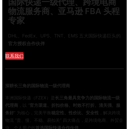
国际快递一级代理、跨境电商
海
行
外
物流服务商、亚马逊 FBA 头程
业
仓
内
专家
总
幕
踩
，
坑
DHL、FedEx、UPS、TNT、EMS 五大国际快递巨头的
看
？
完
官方授权合作伙伴
2
少
0
联系我们
花
2
一
6
半
年
冤
跨
枉
深耕长三角的国际物流一级代理商
境
钱
物
丰洲国际快递（FZEX）是
长三角最具竞争力的国际物流一级
流
代理商
，以 “
官方渠道、折扣价格、时效不打折、清关强、服
服
务好
” 为核心，完美平衡
稳定性、性价比、安全性
，解决跨境
务
物流 “贵、慢、不稳、易扣关” 四大痛点，是跨境电商、外贸企
商
业、个人用户的
首选国际快递合作伙伴
。
选