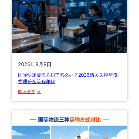
2026年8月8日
国际快递被海关扣了怎么办？2026清关关税与货
损理赔全流程详解
：
阅读全文
国
际
快
递
被
海