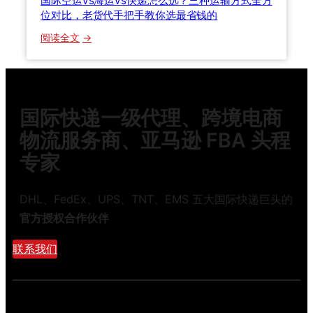
国际空运vs海运vs快递怎么选？三种运输方式全方
0
文
位对比，老货代手把手教你选最省钱的
2
讲
6
：
透
阅读全文
清
国
关
际
关
空
税
运
国际快递一级代理、跨境电商
与
v
货
s
物流服务商、亚马逊 FBA 头程
损
海
专家
理
运
赔
v
全
s
DHL、FedEx、UPS、TNT、EMS 五大国际快递巨头的
流
快
官方授权合作伙伴
程
递
详
怎
联系我们
解
么
选
？
三