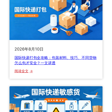
2026年8月10日
国际快递打包全攻略：包装材料、技巧、不同货物
怎么包才安全？一文讲透
：
阅读全文
国
际
快
递
打
包
全