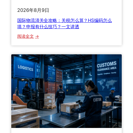
坑
选
指
2026年8月9日
渠
南
国际物流清关全攻略：关税怎么算？HS编码怎么
道
：
填？申报有什么技巧？一文讲透
9
0
：
阅读全文
%
国
的
际
人
物
都
流
踩
清
过
关
这
全
些
攻
坑
略
，
：
老
关
货
税
代
怎
教
么