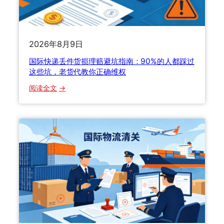
安
寄
全
？
？
哪
一
些
2026年8月9日
文
能
国际快递丢件货损理赔避坑指南：90%的人都踩过
讲
寄
这些坑，老货代教你正确维权
透
哪
些
：
阅读全文
不
国
能
际
寄
快
？
递
老
丢
货
件
代
货
手
损
把
理
手
赔
教
避
你