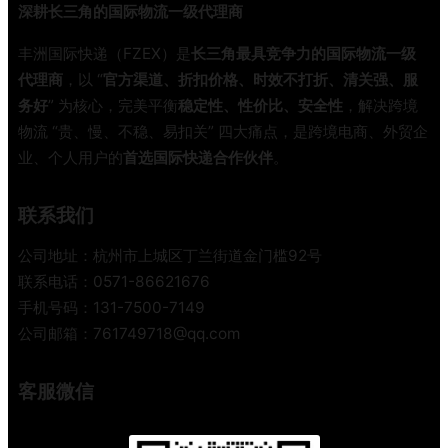
深耕长三角的国际物流一级代理商
种
运
丰洲国际快递（FZEX）是
长三角最具竞争力的国际物流一级
输
代理商
，以 “
官方渠道、折扣价格、时效不打折、清关强、服
方
务好
” 为核心，完美平衡
稳定性、性价比、安全性
，解决跨境
式
物流 “贵、慢、不稳、易扣关” 四大痛点，是跨境电商、外贸企
全
业、个人用户的
首选国际快递合作伙伴
。
方
位
对
联系我们
比
，
公司地址：杭州市上城区丁兰街道金门槛92号
老
联系电话：0571-86621676
货
手机号码：131-7500-7149
代
公司邮箱：761749718@qq.com
手
把
手
客服微信
教
你