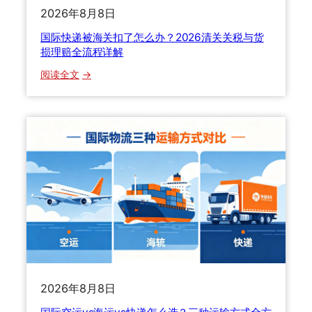
你
2026年8月8日
算
正
？
国际快递被海关扣了怎么办？2026清关关税与货
确
H
损理赔全流程详解
维
S
：
权
阅读全文
编
国
码
际
怎
快
么
递
填
被
？
海
申
关
报
扣
有
了
什
怎
么
么
技
办
巧
？
？
2026年8月8日
2
一