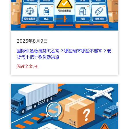
攻
略
：
包
装
材
2026年8月9日
料
国际快递敏感货怎么寄？哪些能寄哪些不能寄？老
、
货代手把手教你选渠道
技
巧
：
阅读全文
、
国
不
际
同
快
货
递
物
敏
怎
感
么
货
包
怎
才
么