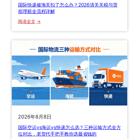
国际快递被海关扣了怎么办？2026清关关税与货
损理赔全流程详解
：
阅读全文
国
际
快
递
被
海
关
扣
了
怎
么
办
？
2026年8月8日
2
国际空运vs海运vs快递怎么选？三种运输方式全方
0
位对比，老货代手把手教你选最省钱的
2