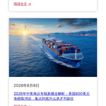
6
：
阅读全文
清
国
关
际
关
空
税
运
与
v
货
s
损
海
理
运
赔
v
全
s
流
快
程
递
详
怎
解
么
2026年8月8日
选
？
2026年中美海运专线新规全解析：美国800美元
三
免税取消后，集运到底怎么选才不踩坑
种
：