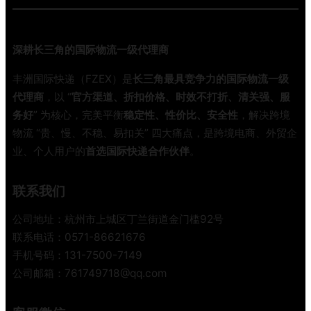
6
半
年
冤
跨
枉
深耕长三角的国际物流一级代理商
境
钱
物
丰洲国际快递（FZEX）是
长三角最具竞争力的国际物流一级
流
代理商
，以 “
官方渠道、折扣价格、时效不打折、清关强、服
服
务好
” 为核心，完美平衡
稳定性、性价比、安全性
，解决跨境
务
物流 “贵、慢、不稳、易扣关” 四大痛点，是跨境电商、外贸企
商
业、个人用户的
首选国际快递合作伙伴
。
选
对
了
联系我们
，
时
公司地址：杭州市上城区丁兰街道金门槛92号
效
联系电话：0571-86621676
成
手机号码：131-7500-7149
本
公司邮箱：761749718@qq.com
全
搞
定