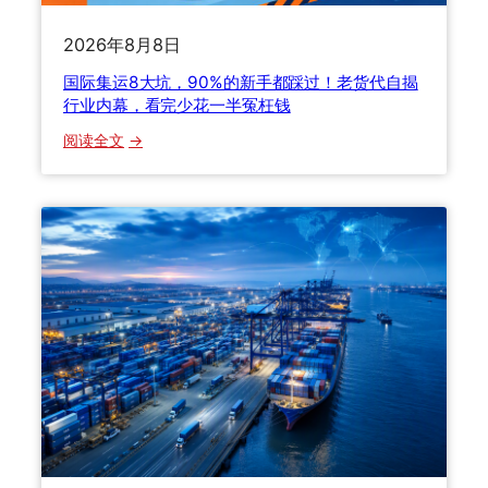
的
8
省
新
0
钱
2026年8月8日
手
0
的
国际集运8大坑，90%的新手都踩过！老货代自揭
都
美
行业内幕，看完少花一半冤枉钱
踩
元
过
免
：
阅读全文
！
税
国
老
取
际
货
消
集
代
后
运
自
，
8
揭
集
大
行
运
坑
业
到
，
内
底
9
幕
怎
0
，
么
%
看
选
的
完
才
新
少