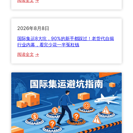
阅读全文
运
2
输
0
方
2
式
6
2026年8月8日
全
年
方
国际集运8大坑，90%的新手都踩过！老货代自揭
中
位
行业内幕，看完少花一半冤枉钱
美
对
：
阅读全文
海
比
国
运
，
际
专
老
集
线
货
运
新
代
8
规
手
大
全
把
坑
解
手
，
析
教
9
：
你
0
美
选
%
国
最