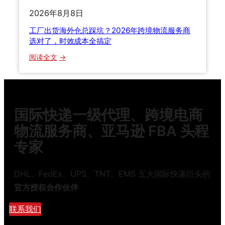
不
手
花
踩
2026年8月8日
都
一
坑
踩
工厂出货海外仓总踩坑？2026年跨境物流服务商
半
过
选对了，时效成本全搞定
冤
！
：
枉
阅读全文
老
工
钱
货
厂
代
出
自
货
揭
国际快递一级代理、跨境电商
海
行
外
物流服务商、亚马逊 FBA 头程
业
仓
内
专家
总
幕
踩
，
坑
DHL、FedEx、UPS、TNT、EMS 五大国际快递巨头的
看
？
完
官方授权合作伙伴
2
少
0
联系我们
花
2
一