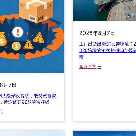
2026年8月7日
工厂出货出海怎么选物流？2
B2B跨境物流整柜拼箱与报
略
：
阅读全文
工
厂
年8月7日
出
货
6大隐形收费坑，老货代自揭
出
，教你避开90%的冤枉钱
海
：
怎
国
么
际
选
快
物