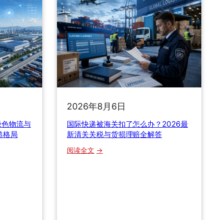
选
什
么
快
递
渠
道
？
这
份
2026年8月6日
避
绿色物流与
国际快递被海关扣了怎么办？2026最
坑
递格局
新清关关税与货损理赔全解答
指
南
：
阅读全文
帮
国
你
际
省
快
下
递
大
被
几
海