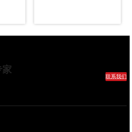
千
关
扣
了
怎
么
办
？
2
0
专家
2
6
联系我们
最
新
清
关
关
税
与
货