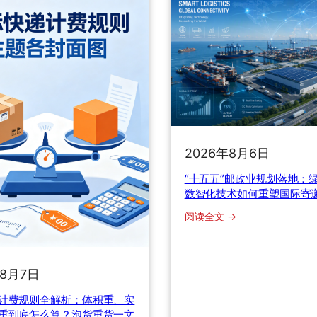
递
流
6
？
大
2
隐
0
形
2
收
5
费
年
坑
B
，
2
2026年8月6日
老
B
货
“十五五”邮政业规划落地：
跨
代
数智化技术如何重塑国际寄
境
自
物
：
阅读全文
揭
流
“
行
整
十
业
柜
五
内
年8月7日
拼
五
幕
箱
”
计费规则全解析：体积重、实
，
与
邮
重到底怎么算？泡货重货一文