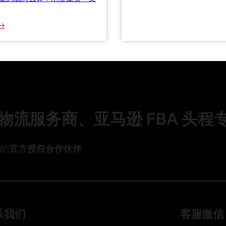
教
报
政
你
关
业
避
：
模
规
开
国
式
划
9
际
全
落
0
快
攻
地
%
递
略
：
的
计
绿
冤
费
色
枉
规
流服务商、亚马逊 FBA 头程
物
钱
则
流
全
与
解
头的
官方授权合作伙伴
数
析
智
：
化
体
技
积
术
重
如
、
系我们
客服微信
何
实