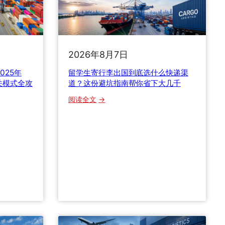
2026年8月7日
025年
留学生寄行李出国到底选什么快递渠
关模式全攻
道？这份避坑指南帮你省下大几千
：
阅读全文
留
学
生
寄
行
李
出
国
到
底