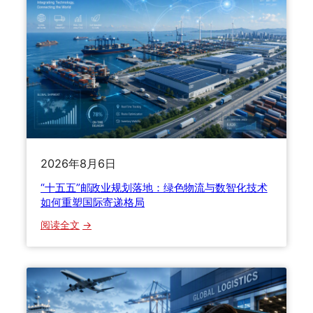
2026年8月6日
“十五五”邮政业规划落地：绿色物流与数智化技术
如何重塑国际寄递格局
：
阅读全文
“
十
五
五
”