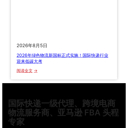
南
怎
么
选
渠
道
？
2026年8月5日
2
0
2026年绿色物流新国标正式实施！国际快递行业
2
迎来低碳大考
6
：
阅读全文
年
2
海
0
运
2
空
6
运
国际快递一级代理、跨境电商
年
快
绿
物流服务商、亚马逊 FBA 头程
递
色
全
专家
物
方