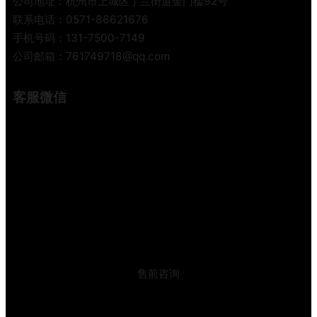
公司地址：杭州市上城区丁兰街道金门槛92号
考
联系电话：0571-86621676
手机号码：131-7500-7149
公司邮箱：761749718@qq.com
客服微信
售前咨询