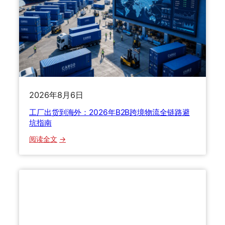
澳
损
海
理
运
赔
全
全
攻
解
略
答
：
拼
2026年8月6日
箱
整
工厂出货到海外：2026年B2B跨境物流全链路避
柜
坑指南
怎
：
阅读全文
么
工
选
厂
？
出
留
货
学
到
生
海
搬
外
家