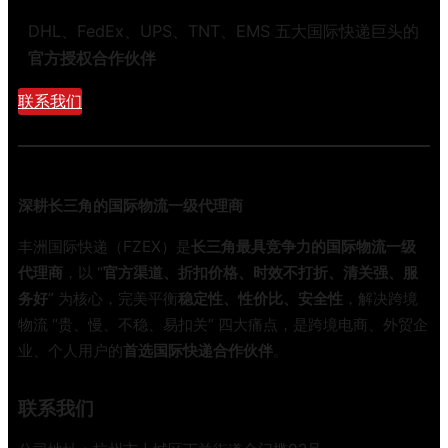
流
位
新
DHL、FedEx、UPS、TNT、EMS 五大国际快递巨头的
对
国
比
官方授权合作伙伴
标
避
正
联系我们
坑
式
指
实
南
施
！
深耕长三角的国际物流一级代理商
国
际
丰洲国际快递（FZEX）是
长三角最具竞争力的国际物流一级
快
代理商
，以 “
官方渠道、折扣价格、时效不打折、清关强、服
递
务好
” 为核心，完美平衡
稳定性、性价比、安全性
，解决跨境
行
物流 “贵、慢、不稳、易扣关” 四大痛点，是跨境电商、外贸企
业
业、个人用户的
首选国际快递合作伙伴
。
迎
来
低
联系我们
碳
大