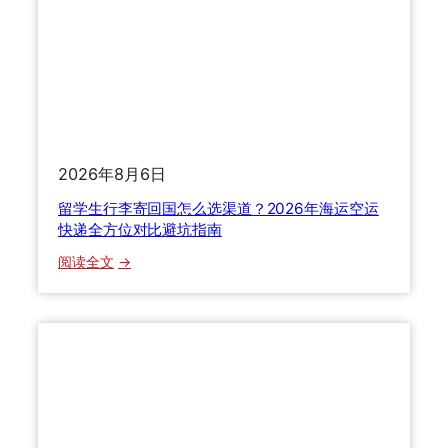
：
寄
2
行
0
李
2
避
6
坑
年
指
B
南
2026年8月6日
2
B
留学生行李寄回国怎么选渠道？2026年海运空运
跨
快递全方位对比避坑指南
境
：
阅读全文
物
留
流
学
全
生
链
行
路
李
避
寄
坑
回
指
国