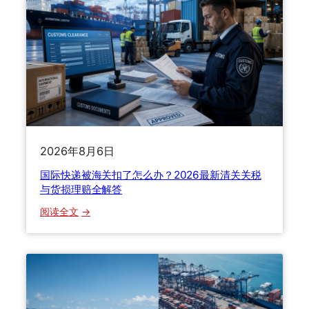
邮
政
业
规
划
落
地
：
绿
2026年8月6日
色
物
国际快递被海关扣了怎么办？2026最新清关关税
流
与货损理赔全解答
与
：
阅读全文
数
国
智
际
化
快
技
递
术
被
如
海
何