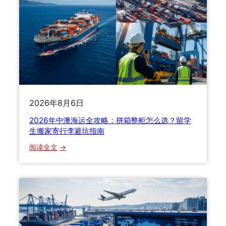
关
重
扣
塑
了
国
怎
际
么
寄
办
递
？
格
2
局
2026年8月6日
0
2
2026年中澳海运全攻略：拼箱整柜怎么选？留学
6
生搬家寄行李避坑指南
最
：
阅读全文
新
2
清
0
关
2
关
6
税
年
与
中
货