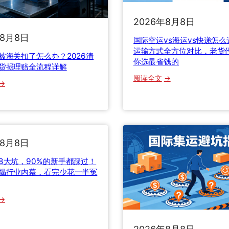
2026年8月8日
年8月8日
国际空运vs海运vs快递怎
运输方式全方位对比，老货
被海关扣了怎么办？2026清
你选最省钱的
货损理赔全流程详解
：
阅读全文
：
国
国
际
际
空
快
运
递
v
被
年8月8日
s
海
海
8大坑，90%的新手都踩过！
关
揭行业内幕，看完少花一半冤
运
扣
v
了
s
：
怎
快
国
么
递
际
办