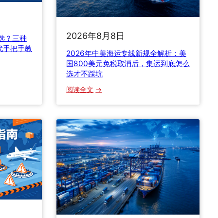
2026年8月8日
么选？三种
代手把手教
2026年中美海运专线新规全解析：美
国800美元免税取消后，集运到底怎么
选才不踩坑
：
阅读全文
2
0
2
6
年
中
美
海
运
专
线