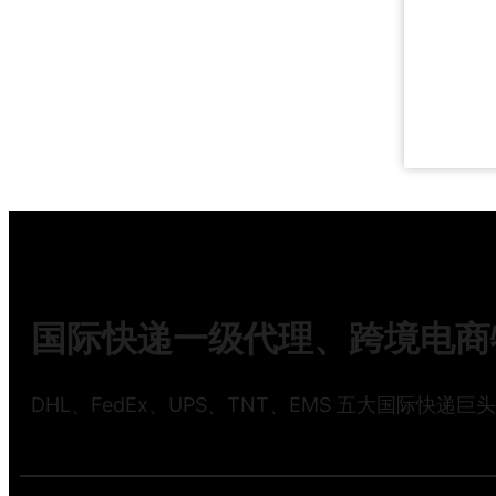
2
2
国际快递一级代理、跨境电商物
DHL、FedEx、UPS、TNT、EMS 五大国际快递巨