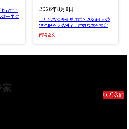
新
2026年8月8日
规
手都踩过！
全
少花一半冤
工厂出货海外仓总踩坑？2026年跨境
解
物流服务商选对了，时效成本全搞定
析
：
阅读全文
：
工
美
厂
国
出
8
货
0
海
0
外
美
仓
元
专家
总
免
踩
联系我们
税
坑
取
？
消
2
后
0
，
2
集