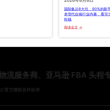
2026年8月8日
怎
集
？
么
运
国际集运8大坑，90%的新
选
8
老货代自揭行业内幕，看完
0
？
枉钱
大
三
坑
6
：
阅读全文
种
，
清
国
运
9
关
际
输
0
关
集
方
%
税
运
式
的
与
8
全
新
货
大
方
手
损
坑
位
都
理
，
流服务商、亚马逊 FBA 头程
对
踩
赔
9
比
过
全
0
，
！
流
%
头的
官方授权合作伙伴
老
老
程
的
货
货
详
新
代
代
解
手
手
自