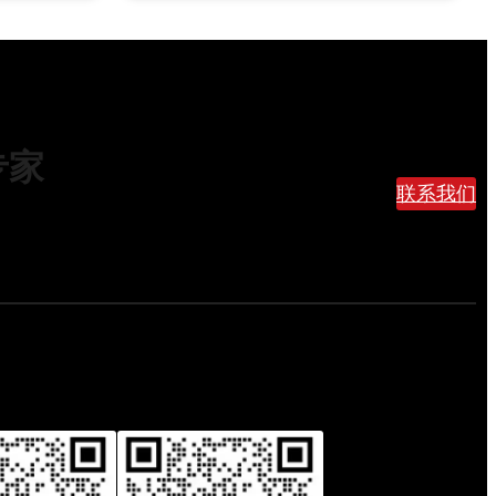
底
选
什
么
快
递
专家
渠
联系我们
道
？
这
份
避
坑
指
南
帮
你
省
下