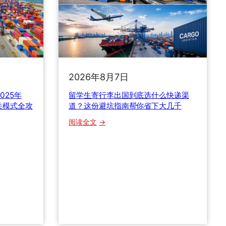
运
价
暴
涨
1
1
7
2026年8月7日
%
025年
留学生寄行李出国到底选什么快递渠
背
关模式全攻
道？这份避坑指南帮你省下大几千
后
的
：
阅读全文
避
留
坑
学
攻
生
略
寄
与
行
时
李
效
出
真
国
相
到