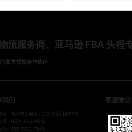
国
际
选
际
快
物
快
递
流
递
6
？
四
大
2
大
隐
0
流服务商、亚马逊 FBA 头程
渠
形
2
道
收
5
怎
费
年
头的
官方授权合作伙伴
么
坑
B
选
，
2
最
老
B
省
货
跨
钱
代
境
？
自
系我们
客服微信
物
老
揭
流
货
行
地址：杭州市上城区丁兰街道金门槛92号
整
代
业
话：0571-86621676
柜
手
内
拼
码：131-7500-7149
把
幕