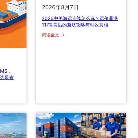
2026年8月7日
2026中美海运专线怎么选？运价暴涨
117%背后的避坑攻略与时效真相
：
阅读全文
2
0
2
6
中
 EMS，
美
么选最省
海
运
专
线
怎
么
选
？