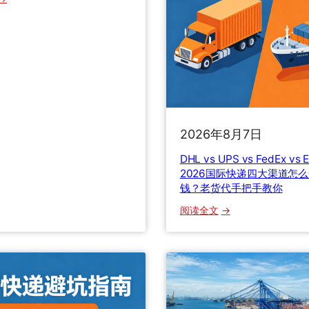
0
6
国
际
包
裹
2026年8月7日
被
海
DHL vs UPS vs FedEx vs
关
2026国际快递四大渠道怎
钱？老货代手把手教你
扣
了
：
阅读全文
怎
D
么
H
办
L
？
v
清
s
关
U