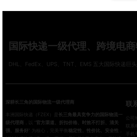
国际快递一级代理、跨境电商物
DHL、FedEx、UPS、TNT、EMS 五大国际快递巨
深耕长三角的国际物流一级代理商
联
丰洲国际快递（FZEX）是
长三角最具竞争力的国际物流一
公司
级代理商
，以 “
官方渠道、折扣价格、时效不打折、清关
联系电
强、服务好
” 为核心，完美平衡
稳定性、性价比、安全性
，
手机号