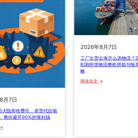
流
P
程
S
、
v
关
s
税
F
计
e
算
2026年8月7日
d
与
E
工厂出货出海怎么选物流？2
货
x
B2B跨境物流整柜拼箱与报
损
v
略
理
s
：
赔
阅读全文
E
工
一
M
厂
次
S
年8月7日
出
讲
，
货
透
6大隐形收费坑，老货代自揭
2
出
，教你避开90%的冤枉钱
0
海
2
：
怎
6
国
么