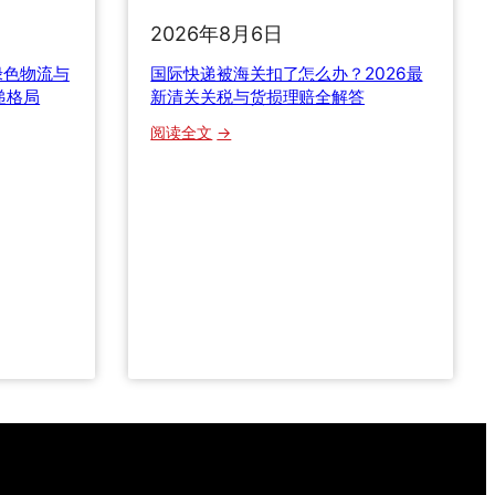
份
2026年8月6日
避
绿色物流与
国际快递被海关扣了怎么办？2026最
坑
递格局
新清关关税与货损理赔全解答
指
南
：
阅读全文
帮
国
你
际
省
快
下
递
大
被
几
海
千
关
扣
了
怎
么
办
？
2