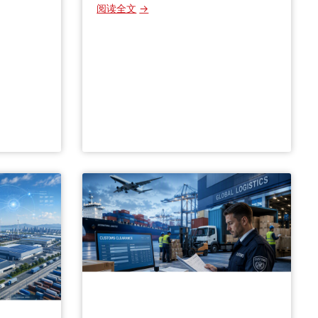
：
阅读全文
留
学
生
寄
行
李
出
国
到
底
选
什
么
快
递
渠
道
？
这