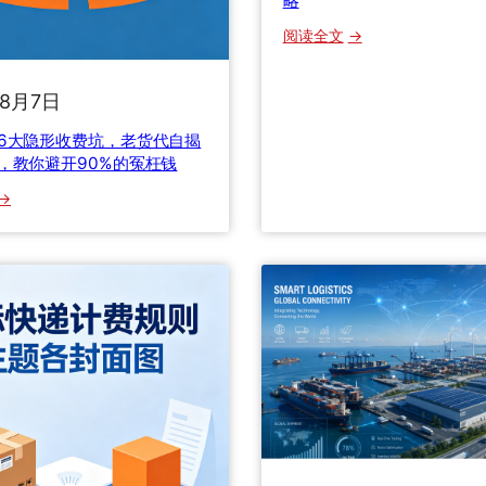
略
：
阅读全文
工
厂
年8月7日
出
货
6大隐形收费坑，老货代自揭
出
，教你避开90%的冤枉钱
海
：
怎
国
么
际
选
快
物
递
流
6
？
大
2
隐
0
形
2
收
5
费
年
坑
B