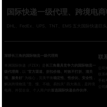
国际快递一级代理、跨境电商物
DHL、FedEx、UPS、TNT、EMS 五大国际快递巨
深耕长三角的国际物流一级代理商
联
丰洲国际快递（FZEX）是
长三角最具竞争力的国际物流一
公司
级代理商
，以 “
官方渠道、折扣价格、时效不打折、清关
联系电
强、服务好
” 为核心，完美平衡
稳定性、性价比、安全性
，
手机号
解决跨境物流 “贵、慢、不稳、易扣关” 四大痛点，是跨境
公司邮
电商、外贸企业、个人用户的
首选国际快递合作伙伴
。