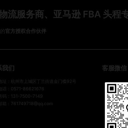
费
色
枉
规
流服务商、亚马逊 FBA 头程
物
钱
则
流
全
与
解
头的
官方授权合作伙伴
数
析
智
：
化
体
技
积
术
重
如
、
系我们
客服微信
何
实
重
重
地址：杭州市上城区丁兰街道金门槛92号
塑
、
话：0571-86621676
国
计
码：131-7500-7149
际
费
寄
箱：761749718@qq.com
重
递
到
格
底
局
怎