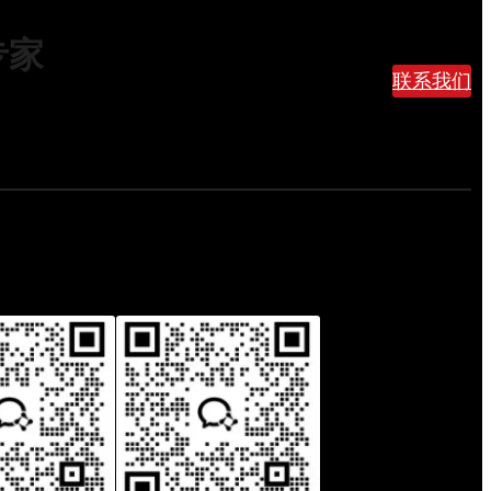
0
专家
2
6
联系我们
最
新
清
关
关
税
与
货
损
理
赔
全
解
答