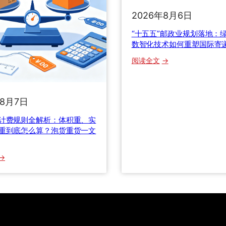
，
2
2026年8月6日
老
B
货
“十五五”邮政业规划落地：
跨
代
数智化技术如何重塑国际寄
境
自
物
：
阅读全文
揭
流
“
行
整
十
业
柜
五
内
年8月7日
拼
五
幕
箱
”
计费规则全解析：体积重、实
，
与
邮
重到底怎么算？泡货重货一文
教
报
政
你
关
业
避
：
模
规
开
国
式
划
9
际
全
落
0
快
攻
地
%
递
略
：
的
计
绿
冤