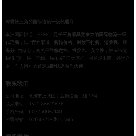
L
和
L
深耕长三角的国际物流一级代理商
C
L
丰洲国际快递（FZEX）是
长三角最具竞争力的国际物流一级
到
代理商
，以 “
官方渠道、折扣价格、时效不打折、清关强、服
底
务好
” 为核心，完美平衡
稳定性、性价比、安全性
，解决跨境
怎
物流 “贵、慢、不稳、易扣关” 四大痛点，是跨境电商、外贸企
么
业、个人用户的
首选国际快递合作伙伴
。
选
？
柜
联系我们
型
、
公司地址：杭州市上城区丁兰街道金门槛92号
计
联系电话：0571-86621676
费
手机号码：131-7500-7149
、
公司邮箱：761749718@qq.com
适
用
场