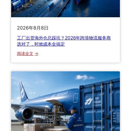
%
看
选
的
完
才
新
少
不
手
花
踩
2026年8月8日
都
一
坑
踩
工厂出货海外仓总踩坑？2026年跨境物流服务商
半
过
选对了，时效成本全搞定
冤
！
：
枉
阅读全文
老
工
钱
货
厂
代
出
自
货
揭
海
行
外
业
仓
内
总
幕
踩
，
坑
看
？
完