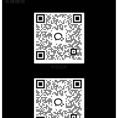
客服微信
景
一
文
讲
透
售前咨询