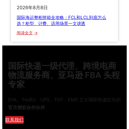
寄
全
2026年8月8日
个
搞
国际海运整柜拼箱全攻略：FCL和LCL到底怎么
包
定
选？柜型、计费、适用场景一文讲透
裹
到
：
阅读全文
底
国
要
际
踩
海
多
运
国际快递一级代理、跨境电商
少
整
坑
柜
物流服务商、亚马逊 FBA 头程
才
拼
专家
能
箱
学
全
明
攻
DHL、FedEx、UPS、TNT、EMS 五大国际快递巨头的
白
略
官方授权合作伙伴
？
：
F
联系我们
C