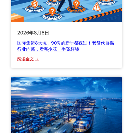
9
：
0
美
%
国
的
8
新
0
2026年8月8日
手
0
国际集运8大坑，90%的新手都踩过！老货代自揭
都
美
行业内幕，看完少花一半冤枉钱
踩
元
过
免
：
阅读全文
！
税
国
老
取
际
货
消
集
代
后
运
自
，
8
揭
集
大
行
运
坑
业
到
，
内
底
9
幕
怎
0
，
么