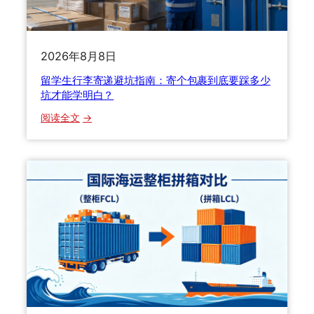
2
少
0
花
2
一
2026年8月8日
6
半
年
冤
留学生行李寄递避坑指南：寄个包裹到底要踩多少
跨
枉
坑才能学明白？
境
钱
：
阅读全文
物
留
流
学
服
生
务
行
商
李
选
寄
对
递
了
避
，
坑
时
指
效
南
成
：
本