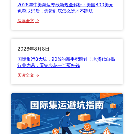
2026年中美海运专线新规全解析：美国800美元
免税取消后，集运到底怎么选才不踩坑
：
阅读全文
2
0
2
6
2026年8月8日
年
国际集运8大坑，90%的新手都踩过！老货代自揭
中
行业内幕，看完少花一半冤枉钱
美
：
阅读全文
海
国
运
际
专
集
线
运
新
8
规
大
全
坑
解
，
析