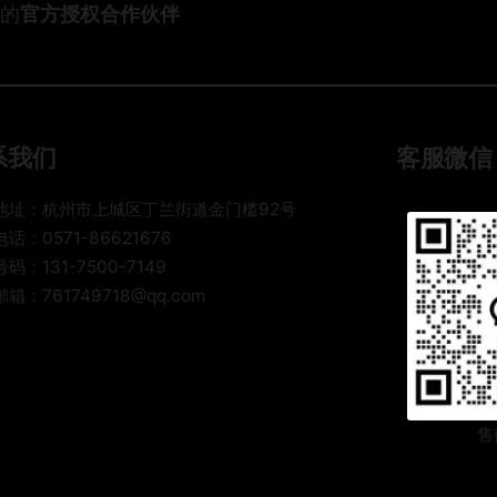
取
枉
头的
官方授权合作伙伴
？
南
消
钱
：
后
0
寄
，
个
集
6
包
运
年
裹
系我们
客服微信
到
跨
到
底
境
底
怎
地址：杭州市上城区丁兰街道金门槛92号
物
要
么
话：0571-86621676
流
踩
选
码：131-7500-7149
服
多
才
箱：761749718@qq.com
务
少
不
商
坑
踩
选
才
坑
对
能
了
学
，
明
售
时
白
效
？