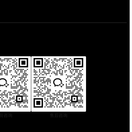
略
看
：
完
F
少
C
花
L
一
和
半
L
冤
C
枉
L
钱
到
底
怎
么
选
？
柜
型
前咨询
售后咨询
、
计
费