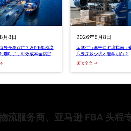
海
过
运
！
专
老
线
货
新
代
年8月8日
2026年8月8日
规
自
全
揭
海外仓总踩坑？2026年跨境
留学生行李寄递避坑指南：
解
行
商选对了，时效成本全搞定
底要踩多少坑才能学明白？
析
业
：
：
阅读全文
：
内
工
留
美
幕
厂
学
国
，
出
生
8
看
货
行
0
完
海
李
0
少
外
寄
美
花
仓
递
元
一
流服务商、亚马逊 FBA 头程
总
避
免
半
踩
坑
税
冤
坑
指