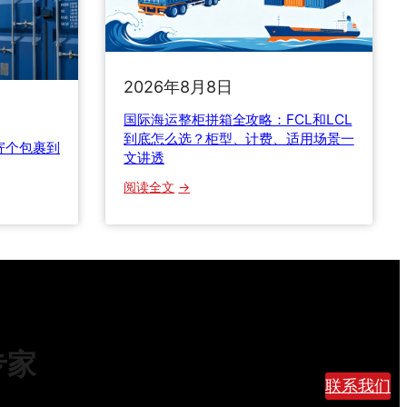
9
0
%
的
2026年8月8日
新
手
国际海运整柜拼箱全攻略：FCL和LCL
都
到底怎么选？柜型、计费、适用场景一
寄个包裹到
踩
文讲透
过
：
阅读全文
！
国
老
际
货
海
代
运
自
整
揭
柜
行
拼
业
箱
专家
内
全
幕
联系我们
攻
，