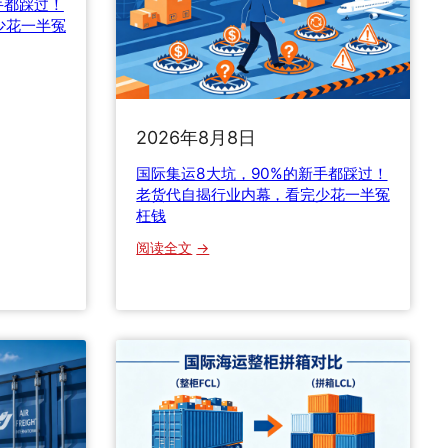
手都踩过！
少花一半冤
2026年8月8日
国际集运8大坑，90%的新手都踩过！
老货代自揭行业内幕，看完少花一半冤
枉钱
：
阅读全文
国
际
集
运
8
大
坑
，