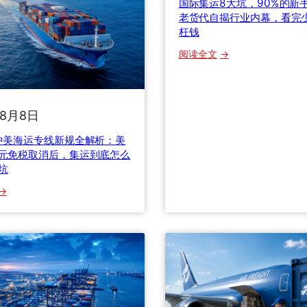
国际集运8大坑，90%的新
老货代自揭行业内幕，看完
枉钱
：
阅读全文
国
际
集
年8月8日
运
8
年中美海运专线新规全解析：美
大
美元免税取消后，集运到底怎么
坑
坑
，
：
9
0
0
%
的
6
新
年
手
中
都
美
踩