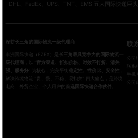
DHL、FedEx、UPS、TNT、EMS 五大国际快递巨
2
2
深耕长三角的国际物流一级代理商
联
丰洲国际快递（FZEX）是
长三角最具竞争力的国际物流一
公司
级代理商
，以 “
官方渠道、折扣价格、时效不打折、清关
联系电
强、服务好
” 为核心，完美平衡
稳定性、性价比、安全性
，
手机号
解决跨境物流 “贵、慢、不稳、易扣关” 四大痛点，是跨境
公司邮
电商、外贸企业、个人用户的
首选国际快递合作伙伴
。