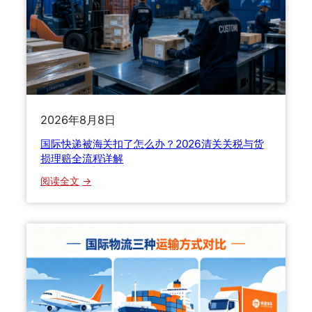
些
攻
坑
略
，
：
老
关
货
税
代
怎
教
么
你
2026年8月8日
算
正
？
国际快递被海关扣了怎么办？2026清关关税与货
确
H
损理赔全流程详解
维
S
：
权
阅读全文
编
国
码
际
怎
快
么
递
填
被
？
海
申
关
报
扣
有