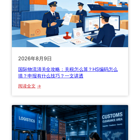
件
货
损
理
赔
避
坑
指
2026年8月9日
南
国际物流清关全攻略：关税怎么算？HS编码怎么
：
填？申报有什么技巧？一文讲透
9
0
：
阅读全文
%
国
的
际
人
物
都
流
踩
清
过
关
这
全