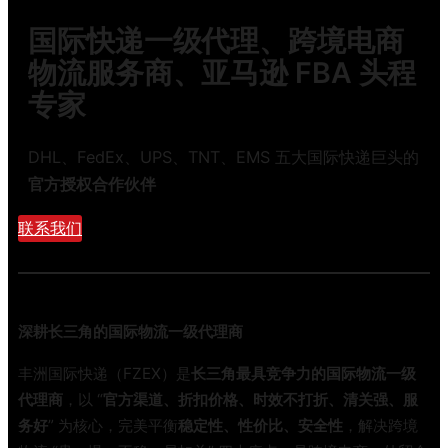
运
新
代
国际快递一级代理、跨境电商
8
规
手
大
物流服务商、亚马逊 FBA 头程
全
把
坑
解
手
专家
，
析
教
9
：
你
0
DHL、FedEx、UPS、TNT、EMS 五大国际快递巨头的
美
选
%
国
官方授权合作伙伴
最
的
8
省
新
0
联系我们
钱
手
0
的
都
美
踩
元
过
免
深耕长三角的国际物流一级代理商
！
税
老
取
丰洲国际快递（FZEX）是
长三角最具竞争力的国际物流一级
货
消
代理商
，以 “
官方渠道、折扣价格、时效不打折、清关强、服
代
后
务好
” 为核心，完美平衡
稳定性、性价比、安全性
，解决跨境
自
，