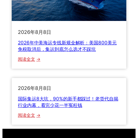
流
快
程
递
详
怎
解
么
2026年8月8日
选
？
2026年中美海运专线新规全解析：美国800美元
三
免税取消后，集运到底怎么选才不踩坑
种
：
阅读全文
运
2
输
0
方
2
式
6
2026年8月8日
全
年
方
国际集运8大坑，90%的新手都踩过！老货代自揭
中
位
行业内幕，看完少花一半冤枉钱
美
对
：
阅读全文
海
比
国
运
，
际
专
老
集
线
货