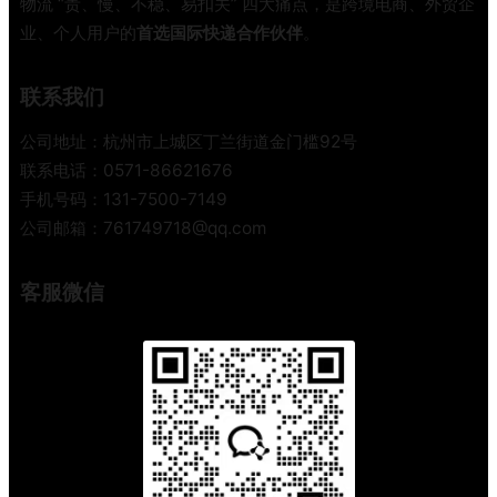
物流 “贵、慢、不稳、易扣关” 四大痛点，是跨境电商、外贸企
揭
集
业、个人用户的
首选国际快递合作伙伴
。
行
运
业
到
内
底
联系我们
幕
怎
，
么
公司地址：杭州市上城区丁兰街道金门槛92号
看
选
联系电话：0571-86621676
完
才
手机号码：131-7500-7149
少
不
公司邮箱：761749718@qq.com
花
踩
一
坑
半
客服微信
冤
枉
钱