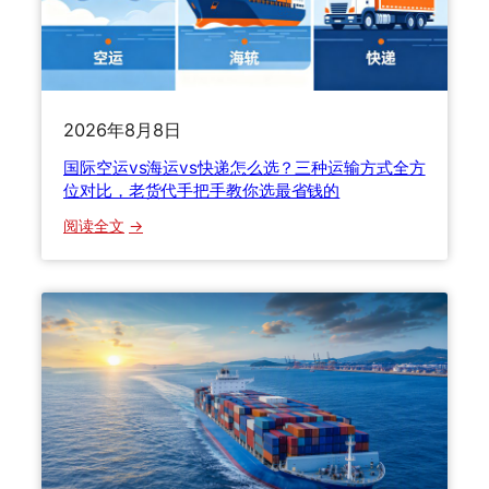
了
什
怎
么
么
技
办
巧
？
？
2026年8月8日
2
一
国际空运vs海运vs快递怎么选？三种运输方式全方
0
文
位对比，老货代手把手教你选最省钱的
2
讲
6
：
透
阅读全文
清
国
关
际
关
空
税
运
与
v
货
s
损
海
理
运
赔
v
全
s