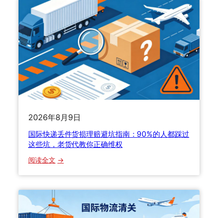
2026年8月9日
国际快递丢件货损理赔避坑指南：90%的人都踩过
这些坑，老货代教你正确维权
：
阅读全文
国
际
快
递
丢