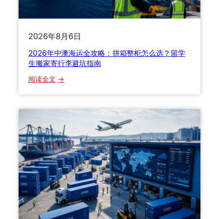
办
递
？
格
2
局
2026年8月6日
0
2
2026年中澳海运全攻略：拼箱整柜怎么选？留学
6
生搬家寄行李避坑指南
最
：
阅读全文
新
2
清
0
关
2
关
6
税
年
与
中
货
澳
损
海
理
运
赔
全
全
攻
解
略
答