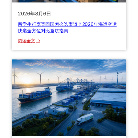
指
B
南
2026年8月6日
2
B
留学生行李寄回国怎么选渠道？2026年海运空运
跨
快递全方位对比避坑指南
境
：
阅读全文
物
留
流
学
全
生
链
行
路
李
避
寄
坑
回
指
国
南
怎
么
选
渠
道