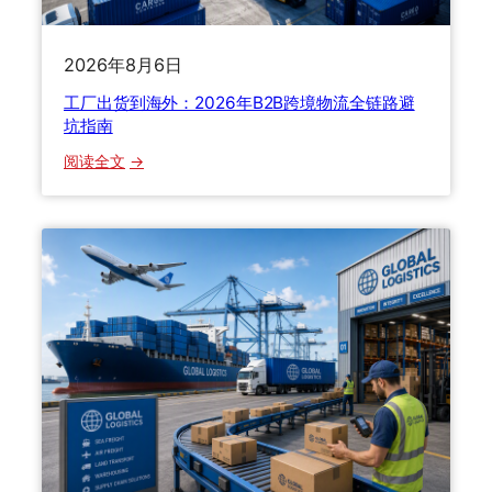
：
拼
2026年8月6日
箱
整
工厂出货到海外：2026年B2B跨境物流全链路避
柜
坑指南
怎
：
阅读全文
么
工
选
厂
？
出
留
货
学
到
生
海
搬
外
家
：
寄
2
行
0
李
2
避
6
坑
年