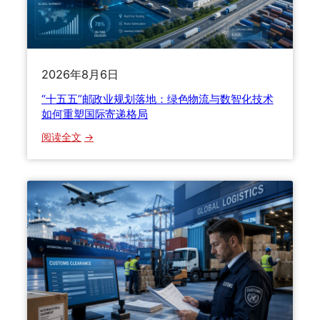
2026年8月6日
“十五五”邮政业规划落地：绿色物流与数智化技术
如何重塑国际寄递格局
：
阅读全文
“
十
五
五
”
邮
政
业
规
划
落