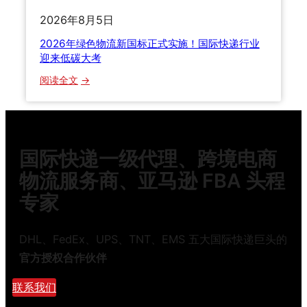
？
2026年8月5日
2
0
2026年绿色物流新国标正式实施！国际快递行业
2
迎来低碳大考
6
：
阅读全文
年
2
海
0
运
2
空
6
运
国际快递一级代理、跨境电商
年
快
绿
物流服务商、亚马逊 FBA 头程
递
色
全
专家
物
方
流
位
新
DHL、FedEx、UPS、TNT、EMS 五大国际快递巨头的
对
国
比
官方授权合作伙伴
标
避
正
联系我们
坑
式
指