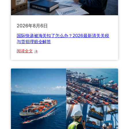
地
：
绿
2026年8月6日
色
物
国际快递被海关扣了怎么办？2026最新清关关税
流
与货损理赔全解答
与
：
阅读全文
数
国
智
际
化
快
技
递
术
被
如
海
何
关
重
扣
塑
了
国
怎
际
么
寄