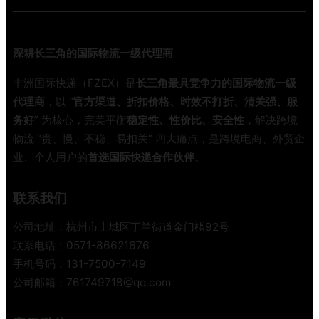
实
南
施
！
深耕长三角的国际物流一级代理商
国
际
丰洲国际快递（FZEX）是
长三角最具竞争力的国际物流一级
快
代理商
，以 “
官方渠道、折扣价格、时效不打折、清关强、服
递
务好
” 为核心，完美平衡
稳定性、性价比、安全性
，解决跨境
行
物流 “贵、慢、不稳、易扣关” 四大痛点，是跨境电商、外贸企
业
业、个人用户的
首选国际快递合作伙伴
。
迎
来
低
联系我们
碳
大
公司地址：杭州市上城区丁兰街道金门槛92号
考
联系电话：0571-86621676
手机号码：131-7500-7149
公司邮箱：761749718@qq.com