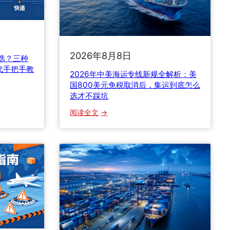
2026年8月8日
么选？三种
代手把手教
2026年中美海运专线新规全解析：美
国800美元免税取消后，集运到底怎么
选才不踩坑
：
阅读全文
2
0
2
6
年
中
美
海
运
专