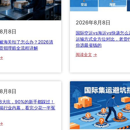
2026年8月8日
年8月8日
国际空运vs海运vs快递怎
运输方式全方位对比，老货
被海关扣了怎么办？2026清
你选最省钱的
货损理赔全流程详解
：
阅读全文
：
国
国
际
际
空
快
运
递
v
被
年8月8日
s
海
海
8大坑，90%的新手都踩过！
关
揭行业内幕，看完少花一半冤
运
扣
v
了
s
：
怎
快
国