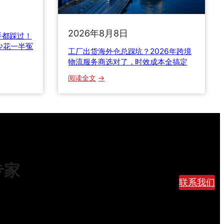
线
新
2026年8月8日
规
手都踩过！
全
少花一半冤
工厂出货海外仓总踩坑？2026年跨境
解
物流服务商选对了，时效成本全搞定
析
：
阅读全文
：
工
美
厂
国
出
8
货
0
海
0
外
美
仓
元
专家
总
免
踩
联系我们
税
坑
取
？
消
2
后