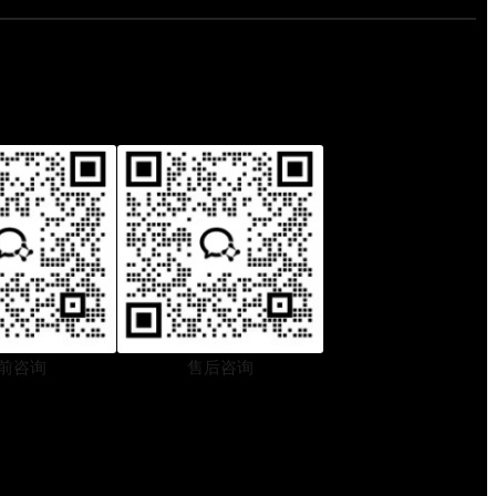
0
，
2
集
6
运
年
到
跨
底
境
怎
物
么
流
选
服
才
务
不
商
踩
选
坑
对
了
，
前咨询
售后咨询
时
效
成
本
全