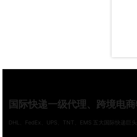
2
2
国际快递一级代理、跨境电商物
DHL、FedEx、UPS、TNT、EMS 五大国际快递巨