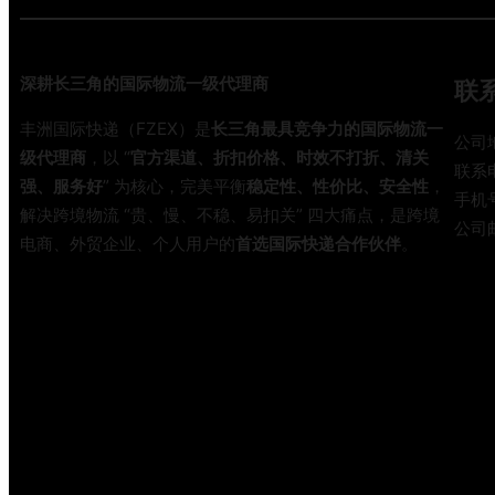
深耕长三角的国际物流一级代理商
联
丰洲国际快递（FZEX）是
长三角最具竞争力的国际物流一
公司
级代理商
，以 “
官方渠道、折扣价格、时效不打折、清关
联系电
强、服务好
” 为核心，完美平衡
稳定性、性价比、安全性
，
手机号
解决跨境物流 “贵、慢、不稳、易扣关” 四大痛点，是跨境
公司邮
电商、外贸企业、个人用户的
首选国际快递合作伙伴
。