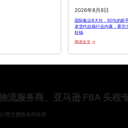
么
递
际
办
2026年8月8日
怎
集
？
么
运
国际集运8大坑，90%的新
选
8
老货代自揭行业内幕，看完
0
？
枉钱
大
三
坑
6
：
阅读全文
种
，
清
国
运
9
关
际
输
0
关
集
方
%
税
运
式
的
与
8
全
新
货
大
方
手
损
坑
位
都
理
，
流服务商、亚马逊 FBA 头程
对
踩
赔
9
比
过
全
0
，
！
流
%
头的
官方授权合作伙伴
老
老
程
的
货
货
详
新