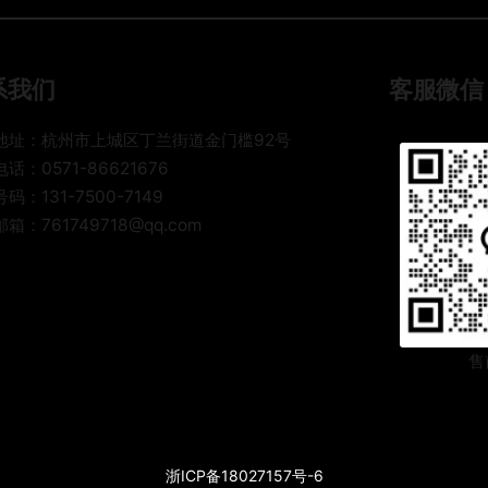
代
代
解
手
手
自
都
把
揭
踩
手
系我们
客服微信
行
过
教
业
！
你
内
地址：杭州市上城区丁兰街道金门槛92号
老
选
幕
话：0571-86621676
货
最
，
码：131-7500-7149
代
省
看
自
箱：761749718@qq.com
钱
完
揭
的
少
行
花
业
一
内
半
幕
售
冤
，
枉
看
钱
完
少
花
浙ICP备18027157号-6