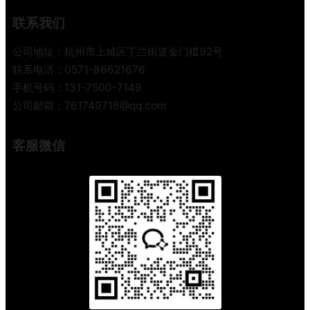
重
联系我们
塑
国
公司地址：杭州市上城区丁兰街道金门槛92号
际
联系电话：0571-86621676
寄
手机号码：131-7500-7149
递
公司邮箱：761749718@qq.com
格
局
客服微信