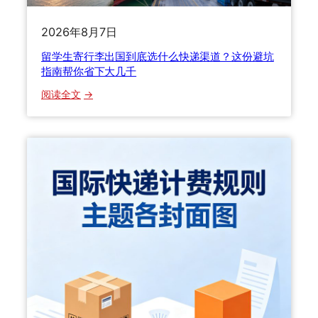
枉
0
钱
2026年8月7日
2
5
留学生寄行李出国到底选什么快递渠道？这份避坑
年
指南帮你省下大几千
B
：
阅读全文
2
留
B
学
跨
生
境
寄
物
行
流
李
整
出
柜
国
拼
到
箱
底
与
选
报
什
关
么
模