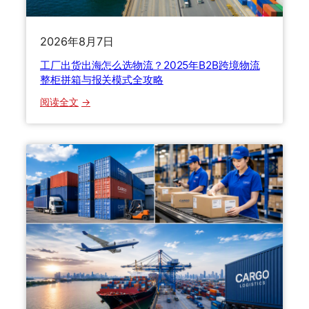
老
货
2026年8月7日
代
自
工厂出货出海怎么选物流？2025年B2B跨境物流
揭
整柜拼箱与报关模式全攻略
行
：
阅读全文
业
工
内
厂
幕
出
，
货
教
出
你
海
避
怎
开
么
9
选
0
物
%
流
的
？
冤
2