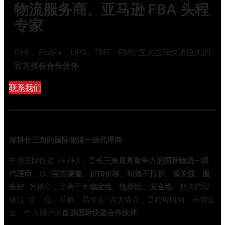
邮
物流服务商、亚马逊 FBA 头程
怎
政
么
专家
业
算
规
？
划
DHL、FedEx、UPS、TNT、EMS 五大国际快递巨头的
泡
落
货
官方授权合作伙伴
地
重
：
联系我们
货
绿
一
色
文
物
搞
流
懂
深耕长三角的国际物流一级代理商
与
数
丰洲国际快递（FZEX）是
长三角最具竞争力的国际物流一级
智
代理商
，以 “
官方渠道、折扣价格、时效不打折、清关强、服
化
务好
” 为核心，完美平衡
稳定性、性价比、安全性
，解决跨境
技
物流 “贵、慢、不稳、易扣关” 四大痛点，是跨境电商、外贸企
术
业、个人用户的
首选国际快递合作伙伴
。
如
何