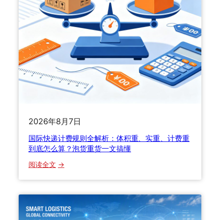
快
式
递
全
渠
攻
道
略
？
这
份
避
坑
指
南
2026年8月7日
帮
国际快递计费规则全解析：体积重、实重、计费重
你
到底怎么算？泡货重货一文搞懂
省
下
：
阅读全文
大
国
几
际
千
快
递