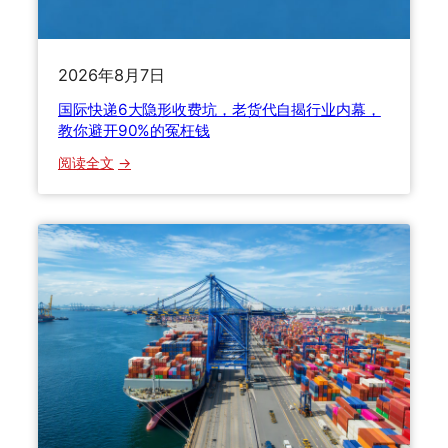
%
背
后
2026年8月7日
的
国际快递6大隐形收费坑，老货代自揭行业内幕，
避
教你避开90%的冤枉钱
坑
攻
：
阅读全文
略
国
与
际
时
快
效
递
真
6
相
大
隐
形
收
费
坑
，