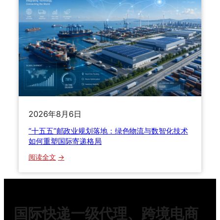
计
费
规
则
全
解
析
：
体
积
2026年8月6日
重
、
“十五五”邮政业规划落地：绿色物流与数智化技术
实
如何重塑国际寄递格局
重
：
阅读全文
、
“
计
十
费
五
重
五
到
国际快递一级代理、跨境电商
”
底