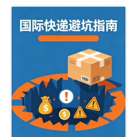
0
2
6
中
美
海
运
专
线
怎
么
选
？
运
价
暴
涨
1
1
7