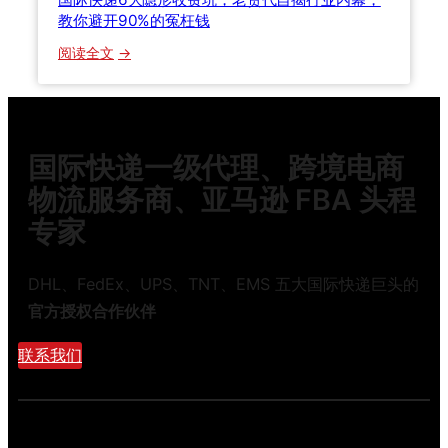
把
教你避开90%的冤枉钱
坑
手
攻
教
：
阅读全文
略
你
国
与
际
时
快
效
递
国际快递一级代理、跨境电商
真
6
相
大
物流服务商、亚马逊 FBA 头程
隐
专家
形
收
费
DHL、FedEx、UPS、TNT、EMS 五大国际快递巨头的
坑
官方授权合作伙伴
，
老
联系我们
货
代
自
揭