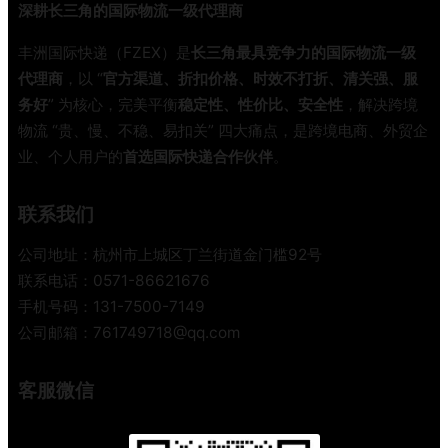
深耕长三角的国际物流一级代理商
行
业
丰洲国际快递（FZEX）是
长三角最具竞争力的国际物流一级
内
代理商
，以 “
官方渠道、折扣价格、时效不打折、清关强、服
幕
务好
” 为核心，完美平衡
稳定性、性价比、安全性
，解决跨境
，
物流 “贵、慢、不稳、易扣关” 四大痛点，是跨境电商、外贸企
教
业、个人用户的
首选国际快递合作伙伴
。
你
避
开
联系我们
9
0
公司地址：杭州市上城区丁兰街道金门槛92号
%
联系电话：0571-86621676
的
手机号码：131-7500-7149
冤
公司邮箱：761749718@qq.com
枉
钱
客服微信