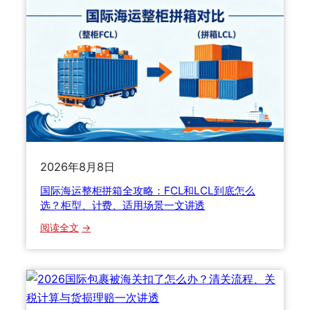
生
行
李
寄
递
避
坑
指
南
：
寄
2026年8月8日
个
国际海运整柜拼箱全攻略：FCL和LCL到底怎么
包
选？柜型、计费、适用场景一文讲透
裹
到
：
阅读全文
底
国
要
际
踩
海
多
运
少
整