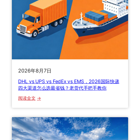
？
么
柜
办
型
？
、
清
计
关
费
流
、
程
适
、
用
关
场
税
2026年8月7日
景
计
DHL vs UPS vs FedEx vs EMS，2026国际快递
一
算
四大渠道怎么选最省钱？老货代手把手教你
文
与
讲
货
：
阅读全文
透
损
D
理
H
赔
L
一
v
次
s
讲