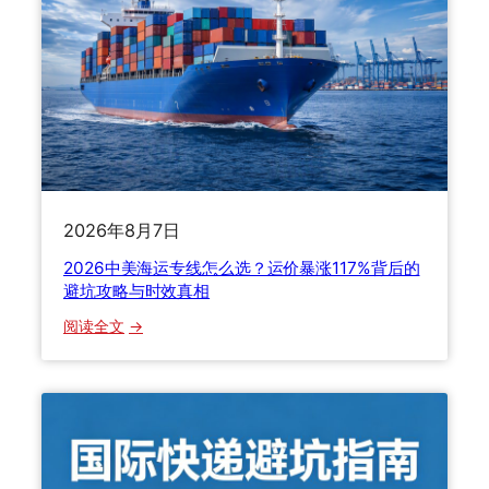
U
透
P
S
v
s
F
e
d
E
2026年8月7日
x
v
2026中美海运专线怎么选？运价暴涨117%背后的
s
避坑攻略与时效真相
E
：
阅读全文
M
2
S
0
，
2
2
6
0
中
2
美
6