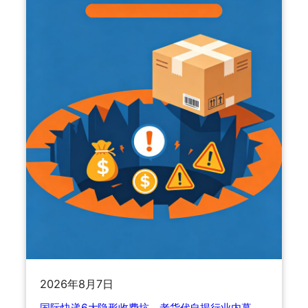
海
国
运
际
专
快
线
递
怎
四
么
大
选
渠
？
道
运
怎
价
么
暴
选
涨
最
1
省
1
钱
7
？
%
老
背
货
后
代
2026年8月7日
的
手
国际快递6大隐形收费坑，老货代自揭行业内幕，
避