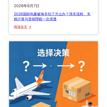
坑
柜
2026年8月7日
才
拼
2026国际包裹被海关扣了怎么办？清关流程、关
能
箱
税计算与货损理赔一次讲透
学
全
明
攻
：
阅读全文
白
略
2
？
：
0
F
2
C
6
L
国
和
际
L
包
C
裹
L
被
到
海
底
关
怎
扣
么
了
选
怎