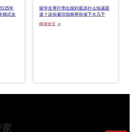
%
025年
留学生寄行李出国到底选什么快递渠
背
关模式全
道？这份避坑指南帮你省下大几千
后
：
阅读全文
的
留
避
学
坑
生
攻
寄
略
行
与
李
时
出
效
国
真
到
相
底
选
什
么
快
专家
递
渠