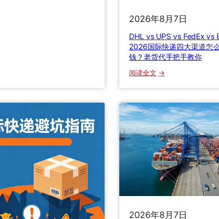
际
包
2026年8月7日
裹
DHL vs UPS vs FedEx v
被
2026国际快递四大渠道怎
海
钱？老货代手把手教你
关
扣
：
阅读全文
了
D
怎
H
么
L
办
v
？
s
清
U
关
P
流
S
程
v
、
s
关
F
税
e
2026年8月7日
计
d