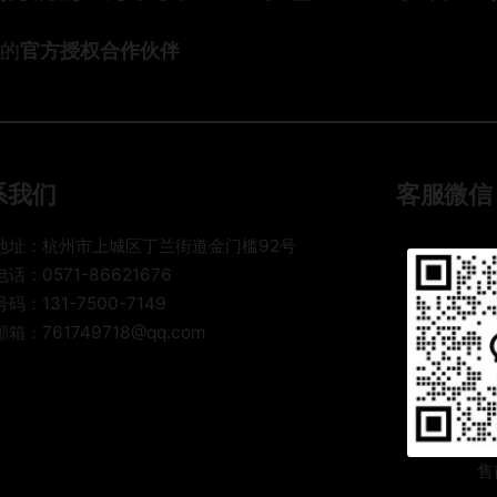
收
道
5
费
怎
头的
官方授权合作伙伴
年
坑
么
B
，
选
2
老
最
B
货
省
跨
代
钱
境
自
系我们
客服微信
？
物
揭
老
流
行
货
地址：杭州市上城区丁兰街道金门槛92号
整
业
代
话：0571-86621676
柜
内
手
码：131-7500-7149
拼
幕
把
箱
箱：761749718@qq.com
，
手
与
教
教
报
你
你
关
避
模
开
式
9
售
全
0