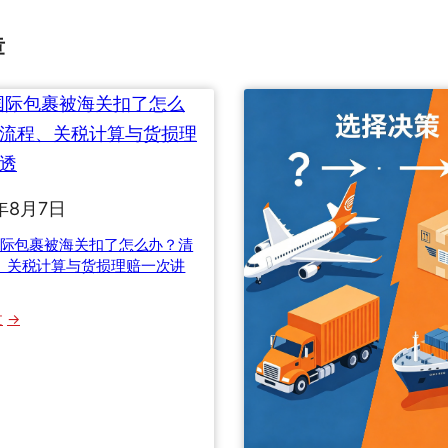
章
年8月7日
6国际包裹被海关扣了怎么办？清
、关税计算与货损理赔一次讲
：
文
2
0
2
6
国