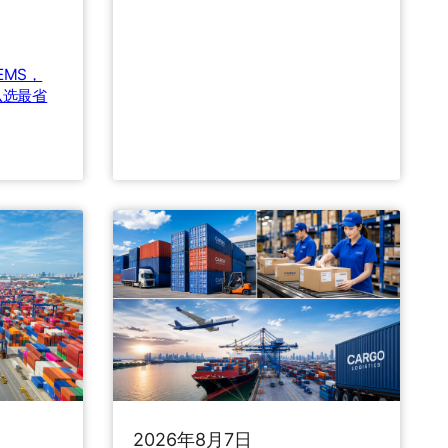
0
2
6
s EMS，
中
么选最省
美
海
运
专
线
怎
么
选
？
运
价
暴
涨
1
1
2026年8月7日
7