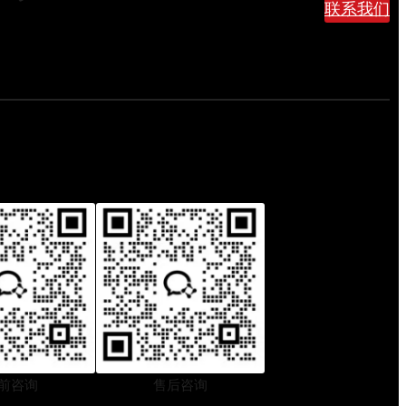
联系我们
道
？
这
份
避
坑
指
南
帮
你
省
下
大
几
千
前咨询
售后咨询