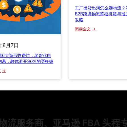
算
E
工厂出货出海怎么选物流？2
与
x
B2B跨境物流整柜拼箱与报
货
v
攻略
损
s
：
阅读全文
理
E
工
赔
M
厂
年8月7日
一
S
出
次
，
货
递6大隐形收费坑，老货代自
讲
2
内幕，教你避开90%的冤枉钱
出
透
0
海
：
文
2
怎
国
6
么
际
国
选
快
际
物
递
快
流
6
递
？
大
四
2
隐
大
流服务商、亚马逊 FBA 头程
0
形
渠
2