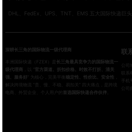
DHL、FedEx、UPS、TNT、EMS 五大国际快递巨
深耕长三角的国际物流一级代理商
联
丰洲国际快递（FZEX）是
长三角最具竞争力的国际物流一
公司
级代理商
，以 “
官方渠道、折扣价格、时效不打折、清关
联系电
强、服务好
” 为核心，完美平衡
稳定性、性价比、安全性
，
手机号
解决跨境物流 “贵、慢、不稳、易扣关” 四大痛点，是跨境
公司邮
电商、外贸企业、个人用户的
首选国际快递合作伙伴
。