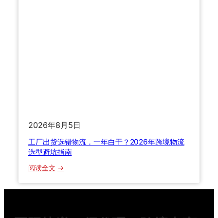
6
理
中
流
美
程
海
和
运
货
专
损
线
理
怎
赔
么
选
？
2026年8月5日
双
清
工厂出货选错物流，一年白干？2026年跨境物流
包
选型避坑指南
税
：
阅读全文
门
工
到
厂
门
出
全
货
流