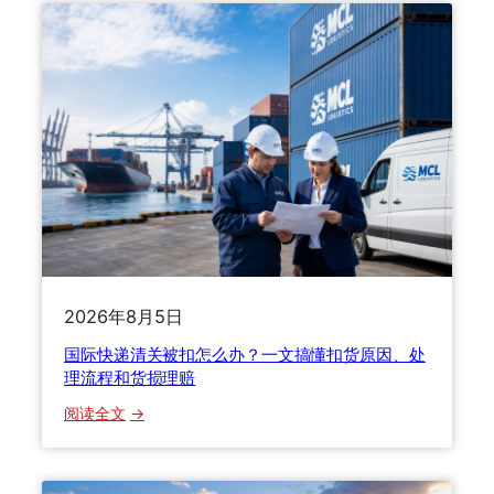
2
空
6
运
年
快
绿
递
色
全
物
方
流
位
新
对
国
比
标
避
正
坑
式
指
2026年8月5日
实
南
施
国际快递清关被扣怎么办？一文搞懂扣货原因、处
！
理流程和货损理赔
国
：
阅读全文
际
国
快
际
递
快
行