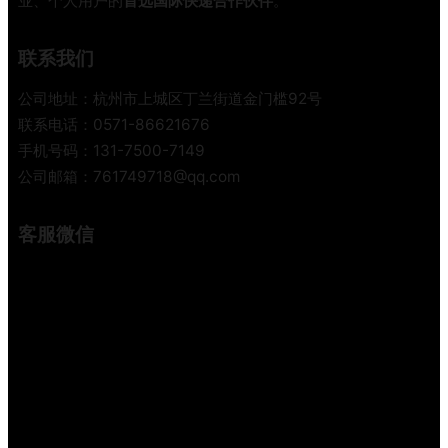
业、个人用户的
首选国际快递合作伙伴
。
型
避
联系我们
坑
指
公司地址：杭州市上城区丁兰街道金门槛92号
南
联系电话：0571-86621676
手机号码：131-7500-7149
公司邮箱：761749718@qq.com
客服微信