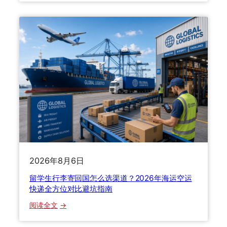
厂
出
货
到
海
外
：
2
0
2
6
年
B
2026年8月6日
2
B
留学生行李寄回国怎么选渠道？2026年海运空运
跨
快递全方位对比避坑指南
境
：
阅读全文
物
留
流