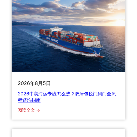
递
业
清
迎
关
来
被
低
扣
碳
怎
大
么
考
办
？
一
文
2026年8月5日
搞
懂
2026中美海运专线怎么选？双清包税门到门全流
扣
程避坑指南
货
：
阅读全文
原
2
因
0
、
2
处