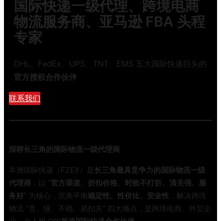
国际快递一级代理、跨境电商
选
程
错
物流服务商、亚马逊 FBA 头程
避
物
坑
专家
流
指
，
南
一
DHL、FedEx、UPS、TNT、EMS 五大国际快递巨头的
年
官方授权合作伙伴
白
干
联系我们
？
2
0
2
深耕长三角的国际物流一级代理商
6
年
丰洲国际快递（FZEX）是
长三角最具竞争力的国际物流一级
跨
代理商
，以 “
官方渠道、折扣价格、时效不打折、清关强、服
境
务好
” 为核心，完美平衡
稳定性、性价比、安全性
，解决跨境
物
物流 “贵、慢、不稳、易扣关” 四大痛点，是跨境电商、外贸企
流
选