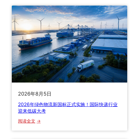
学
全
生
链
行
路
李
避
寄
坑
回
指
国
南
怎
么
选
渠
道
？
2026年8月5日
2
0
2026年绿色物流新国标正式实施！国际快递行业
2
迎来低碳大考
6
：
阅读全文
年
2
海
0
运