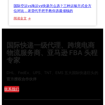
2
一
国际空运vs海运vs快递怎么选？三种运输方式全方
0
文
位对比，老货代手把手教你选最省钱的
2
讲
6
：
透
阅读全文
清
国
关
际
关
空
税
运
国际快递一级代理、跨境电商
与
v
货
s
物流服务商、亚马逊 FBA 头程
损
海
专家
理
运
赔
v
全
s
DHL、FedEx、UPS、TNT、EMS 五大国际快递巨头的
流
快
官方授权合作伙伴
程
递
详
怎
联系我们
解
么
选
？