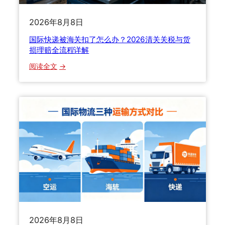
教
么
你
2026年8月8日
算
正
？
国际快递被海关扣了怎么办？2026清关关税与货
确
H
损理赔全流程详解
维
S
：
权
阅读全文
编
国
码
际
怎
快
么
递
填
被
？
海
申
关
报
扣
有
了
什
怎
么
么
技
办
巧
？
？
2026年8月8日