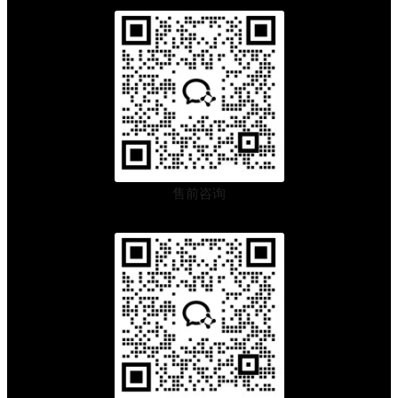
你
选
最
省
钱
的
售前咨询