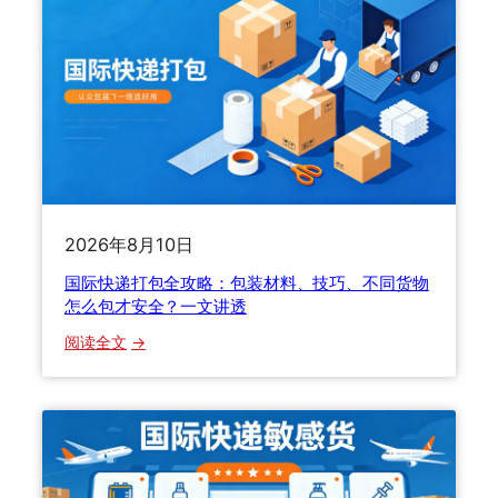
2026年8月10日
国际快递打包全攻略：包装材料、技巧、不同货物
怎么包才安全？一文讲透
：
阅读全文
国
际
快
递
打
包