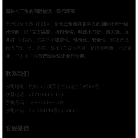
三
深耕长三角的国际物流一级代理商
种
运
丰洲国际快递（FZEX）是
长三角最具竞争力的国际物流一级
输
代理商
，以 “
官方渠道、折扣价格、时效不打折、清关强、服
方
务好
” 为核心，完美平衡
稳定性、性价比、安全性
，解决跨境
式
物流 “贵、慢、不稳、易扣关” 四大痛点，是跨境电商、外贸企
全
业、个人用户的
首选国际快递合作伙伴
。
方
位
对
联系我们
比
，
公司地址：杭州市上城区丁兰街道金门槛92号
老
联系电话：0571-86621676
货
手机号码：131-7500-7149
代
公司邮箱：761749718@qq.com
手
把
手
客服微信
教