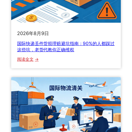
才
么
安
寄
全
？
？
哪
一
些
2026年8月9日
文
能
国际快递丢件货损理赔避坑指南：90%的人都踩过
讲
寄
这些坑，老货代教你正确维权
透
哪
些
：
阅读全文
不
国
能
际
寄
快
？
递
老
丢
货
件
代
货
手
损
把
理
手
赔