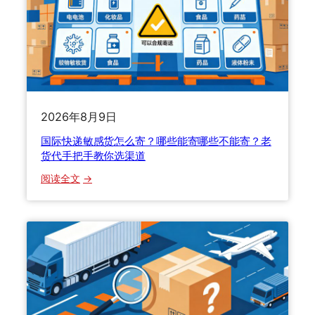
全
攻
略
：
包
装
材
2026年8月9日
料
国际快递敏感货怎么寄？哪些能寄哪些不能寄？老
、
货代手把手教你选渠道
技
巧
：
阅读全文
、
国
不
际
同
快
货
递
物
敏
怎
感
么
货
包
怎